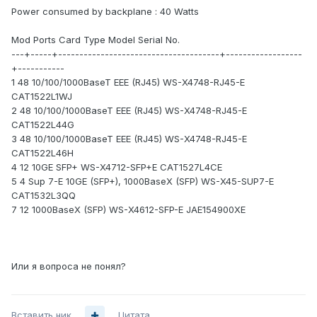
Power consumed by backplane : 40 Watts
Mod Ports Card Type Model Serial No.
---+-----+--------------------------------------+------------------
+-----------
1 48 10/100/1000BaseT EEE (RJ45) WS-X4748-RJ45-E
CAT1522L1WJ
2 48 10/100/1000BaseT EEE (RJ45) WS-X4748-RJ45-E
CAT1522L44G
3 48 10/100/1000BaseT EEE (RJ45) WS-X4748-RJ45-E
CAT1522L46H
4 12 10GE SFP+ WS-X4712-SFP+E CAT1527L4CE
5 4 Sup 7-E 10GE (SFP+), 1000BaseX (SFP) WS-X45-SUP7-E
CAT1532L3QQ
7 12 1000BaseX (SFP) WS-X4612-SFP-E JAE154900XE
Или я вопроса не понял?
Вставить ник
Цитата