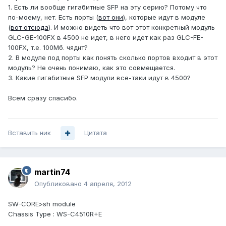
1. Есть ли вообще гигабитные SFP на эту серию? Потому что
по-моему, нет. Есть порты (
вот они
), которые идут в модуле
(
вот отсюда
). И можно видеть что вот этот конкретный модуль
GLC-GE-100FX в 4500 не идет, в него идет как раз GLC-FE-
100FX, т.е. 100Мб. чяднт?
2. В модуле под порты как понять сколько портов входит в этот
модуль? Не очень понимаю, как это совмещается.
3. Какие гигабитные SFP модули все-таки идут в 4500?
Всем сразу спасибо.
Вставить ник
Цитата
martin74
Опубликовано
4 апреля, 2012
SW-CORE>sh module
Chassis Type : WS-C4510R+E