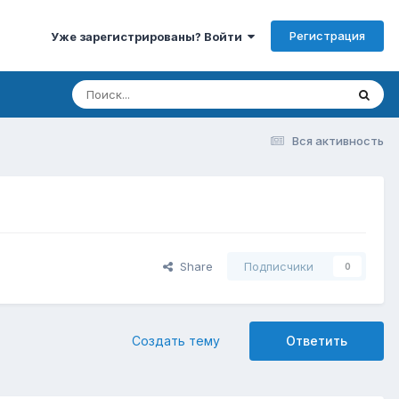
Регистрация
Уже зарегистрированы? Войти
Вся активность
Share
Подписчики
0
Создать тему
Ответить