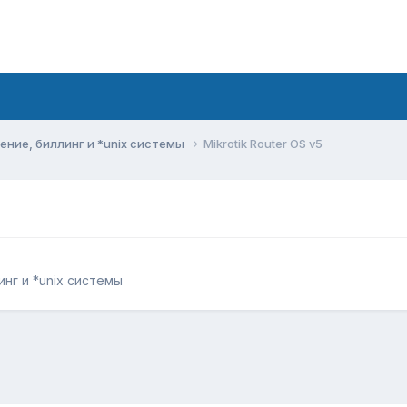
ние, биллинг и *unix системы
Mikrotik Router OS v5
нг и *unix системы