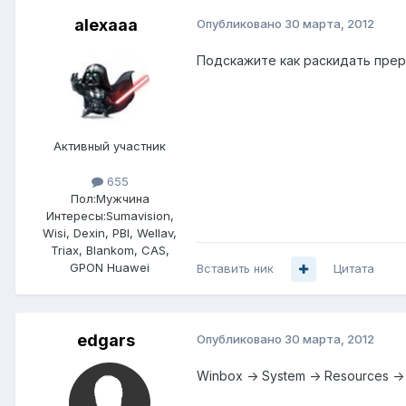
alexaaa
Опубликовано
30 марта, 2012
Подскажите как раскидать преры
Активный участник
655
Пол:
Мужчина
Интересы:
Sumavision,
Wisi, Dexin, PBI, Wellav,
Triax, Blankom, CAS,
GPON Huawei
Вставить ник
Цитата
edgars
Опубликовано
30 марта, 2012
Winbox -> System -> Resources ->