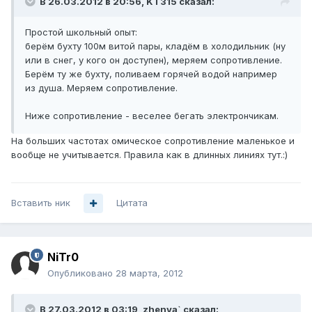
В 26.03.2012 в 20:56, KT315 сказал:
Простой школьный опыт:
берём бухту 100м витой пары, кладём в холодильник (ну
или в снег, у кого он доступен), меряем сопротивление.
Берём ту же бухту, поливаем горячей водой например
из душа. Меряем сопротивление.
Ниже сопротивление - веселее бегать электрончикам.
На больших частотах омическое сопротивление маленькое и
вообще не учитывается. Правила как в длинных линиях тут.:)
Вставить ник
Цитата
NiTr0
Опубликовано
28 марта, 2012
В 27.03.2012 в 03:19, zhenya` сказал: