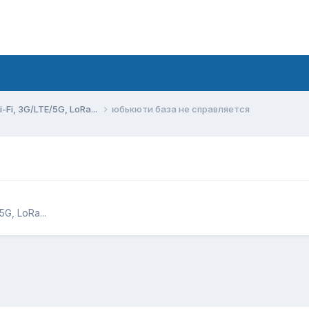
Fi, 3G/LTE/5G, LoRa...
юбькюти база не справляется
G, LoRa...