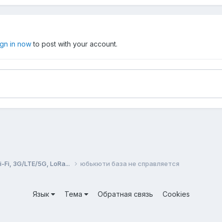
ign in now
to post with your account.
Fi, 3G/LTE/5G, LoRa...
юбькюти база не справляется
Язык
Тема
Обратная связь
Cookies