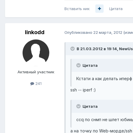
Вставить ник
Цитата
linkodd
Опубликовано
22 марта, 2012
(изм
В 21.03.2012 в 19:14, NewUs
Цитата
Активный участник
Кстати а как делать иперф
241
ssh -- iperf :)
Цитата
ccq по снмп не шлет юбикь
а на точку по Web-морде/ssh