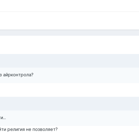
ез айрконтрола?
...
йти религия не позволяет?