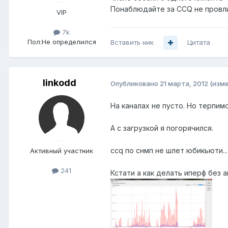
Понаблюдайте за CCQ не провли
VIP
7k
Пол:
Не определился
Вставить ник
Цитата
linkodd
Опубликовано
21 марта, 2012
(изм
На каналах не пусто. Но терпимо
А с загрузкой я погорячился.
ccq по снмп не шлет юбикьюти...
Активный участник
241
Кстати а как делать иперф без 