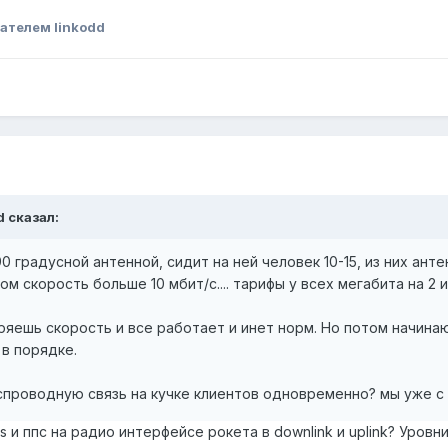
ателем linkodd
d сказал:
90 градусной антенной, сидит на ней человек 10-15, из них антен
ом скорость больше 10 мбит/с.... тарифы у всех мегабита на 2 и
ряешь скорость и все работает и инет норм. Но потом начинаю
 в порядке.
беспроводную связь на кучке клиентов одновременно? мы уже с
 и ппс на радио интерфейсе рокета в downlink и uplink? Уровн