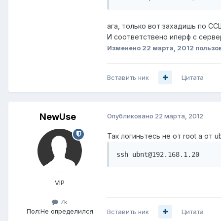
ага, только вот захадишь по СС
И соответствено иперф с сервер
Изменено
22 марта, 2012
пользов
Вставить ник
Цитата
NewUse
Опубликовано
22 марта, 2012
Так логиньтесь не от root а от ub
ssh ubnt@192.168.1.20
VIP
7k
Пол:
Не определился
Вставить ник
Цитата