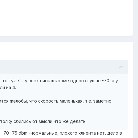
н штук 7 ... у всех сигнал кроме одного лушче -70, а у
ли на 4.
тся жалобы, что скорость маленькая, т.е. заметно
 толку сбились от мысли что же делать.
и -70 -75 dbm -нормальные, плохого клиента нет, дело в