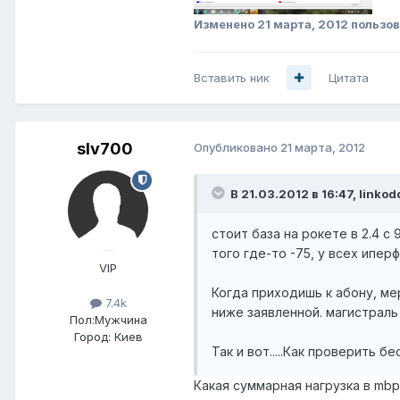
Изменено
21 марта, 2012
пользов
Вставить ник
Цитата
slv700
Опубликовано
21 марта, 2012
В 21.03.2012 в 16:47, linkod
стоит база на рокете в 2.4 с 
того где-то -75, у всех иперф
VIP
Когда приходишь к абону, ме
7.4k
ниже заявленной. магистраль
Пол:
Мужчина
Город:
Киев
Так и вот.....Как проверить 
Какая суммарная нагрузка в mbps