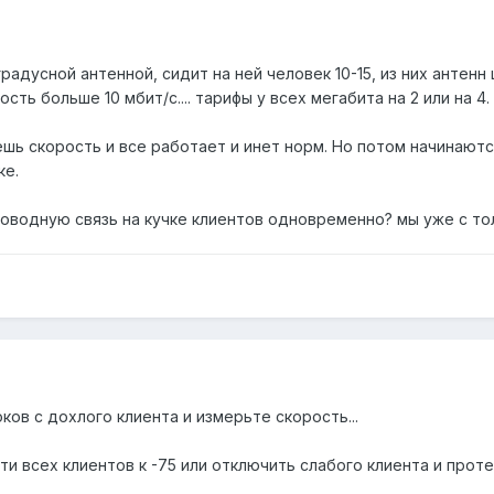
градусной антенной, сидит на ней человек 10-15, из них антенн ш
сть больше 10 мбит/с.... тарифы у всех мегабита на 2 или на 4.
шь скорость и все работает и инет норм. Но потом начинаютс
ке.
спроводную связь на кучке клиентов одновременно? мы уже с то
оков с дохлого клиента и измерьте скорость...
ти всех клиентов к -75 или отключить слабого клиента и прот