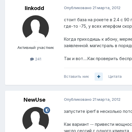
linkodd
Опубликовано
21 марта, 2012
стоит база на рокете в 2.4 с 90 
где-то -75, у всех иперфом скоро
Когда приходишь к абону, меряе
заявленной. магистраль в поряд
Активный участник
Так и вот.....Как проверить бе
241
Вставить ник
Цитата
NewUse
Опубликовано
21 марта, 2012
запустите iperf в несколько пот
Как вариант -- привести мощнос
число сессий с одного клиента