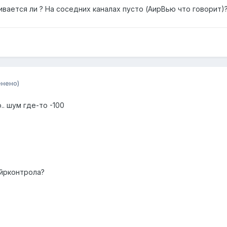
вается ли ? На соседних каналах пусто (АирВью что говорит)
енено)
.. шум где-то -100
айрконтрола?