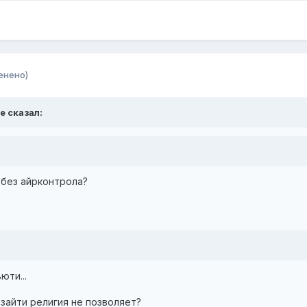
енено)
e сказал:
 без айрконтрола?
юти...
 зайти религия не позволяет?