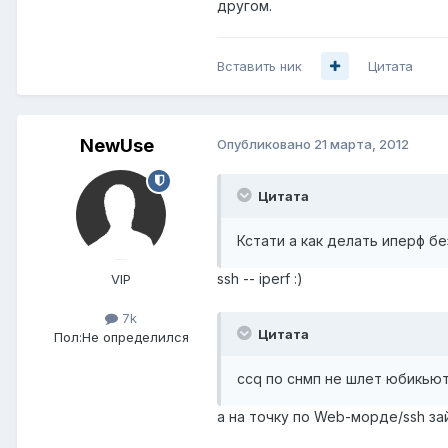
другом.
Вставить ник
Цитата
NewUse
Опубликовано
21 марта, 2012
Цитата
Кстати а как делать иперф б
ssh -- iperf :)
VIP
7k
Цитата
Пол:
Не определился
ccq по снмп не шлет юбикьюти
а на точку по Web-морде/ssh за