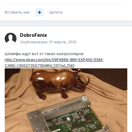
Вставить ник
Цитата
DobroFenix
Опубликовано
21 марта, 2012
Шлейфы идут вот от таких контроллеров
http://www.ebay.com/itm/59P4866-IBM-EXP400-ESM-
CARD-/300273557194#ht_1317wt_1140