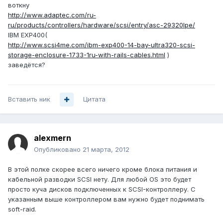
воткну
http://www.adaptec.com/ru-
ru/products/controllers/hardware/scsi/entry/asc-29320lpe/
IBM EXP400(
http://www.scsi4me.com/ibm-exp400-14-bay-ultra320-scsi-
storage-enclosure-1733-1ru-with-rails-cables.html
)
заведётся?
Вставить ник
Цитата
alexmern
Опубликовано
21 марта, 2012
В этой полке скорее всего ничего кроме блока питания и
кабельной разводки SCSI нету. Для любой OS это будет
просто куча дисков подключенных к SCSI-контроллеру. С
указанным выше контроллером вам нужно будет поднимать
soft-raid.