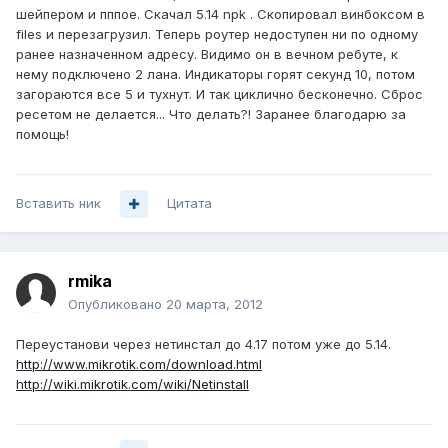
шейпером и пппое. Скачал 5.14 npk . Скопировал винбоксом в
files и перезагрузил. Теперь роутер недоступен ни по одному
ранее назначенном адресу. Видимо он в вечном ребуте, к
нему подключено 2 лана. Индикаторы горят секунд 10, потом
загораются все 5 и тухнут. И так циклично бесконечно. Сброс
ресетом не делается... Что делать?! Заранее благодарю за
помощь!
Вставить ник
Цитата
rmika
Опубликовано
20 марта, 2012
Переустанови через нетинстал до 4.17 потом уже до 5.14.
http://www.mikrotik.com/download.html
http://wiki.mikrotik.com/wiki/Netinstall