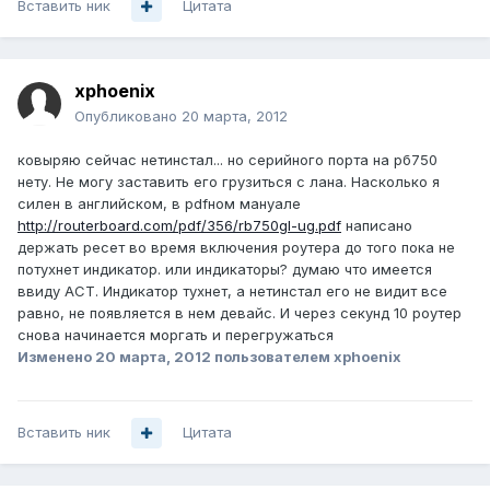
Вставить ник
Цитата
xphoenix
Опубликовано
20 марта, 2012
ковыряю сейчас нетинстал... но серийного порта на рб750
нету. Не могу заставить его грузиться с лана. Насколько я
силен в английском, в pdfном мануале
http://routerboard.com/pdf/356/rb750gl-ug.pdf
написано
держать ресет во время включения роутера до того пока не
потухнет индикатор. или индикаторы? думаю что имеется
ввиду АСТ. Индикатор тухнет, а нетинстал его не видит все
равно, не появляется в нем девайс. И через секунд 10 роутер
снова начинается моргать и перегружаться
Изменено
20 марта, 2012
пользователем xphoenix
Вставить ник
Цитата