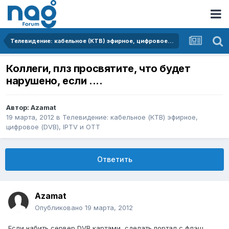
Телевидение: кабельное (КТВ) эфирное, цифровое (DVB), IPTV и OTT
Коллеги, плз просвятите, что будет
нарушено, если ....
Автор:
Azamat
19 марта, 2012
в
Телевидение: кабельное (КТВ) эфирное,
цифровое (DVB), IPTV и OTT
Ответить
Azamat
Опубликовано
19 марта, 2012
Если набить сервер DVB картами, сделать портал с флэш