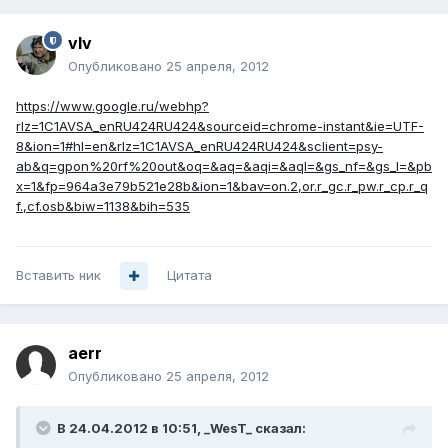
vIv
Опубликовано
25 апреля, 2012
https://www.google.ru/webhp?
rlz=1C1AVSA_enRU424RU424&sourceid=chrome-instant&ie=UTF-
8&ion=1#hl=en&rlz=1C1AVSA_enRU424RU424&sclient=psy-
ab&q=gpon%20rf%20out&oq=&aq=&aqi=&aql=&gs_nf=&gs_l=&pb
x=1&fp=964a3e79b521e28b&ion=1&bav=on.2,or.r_gc.r_pw.r_cp.r_q
f.,cf.osb&biw=1138&bih=535
Вставить ник
Цитата
aerr
Опубликовано
25 апреля, 2012
В 24.04.2012 в 10:51, _WesT_ сказал: