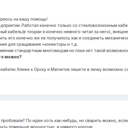
деюсь на вашу помощь!
приятии. Работал конечно только со стекловолоконным кабел
й кабель(в теории я конечно немного читал за него), внешне
рить его конечно же не получилось как и соединить механиче
ния для сращивания +конекторы и т.д.
аменим стандартным многомодам но пока нет такой возможнос
его можно?
у кабелю ближе к Орску и Магнитке пишете в личку возможно 
пробовали? По идее хоть как-нибудь, но сварить можно, если 
быть поменьше мощностью, и намного короче.