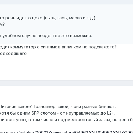
о речь идет о цехе (пыль, гарь, масло и т.д.)
ем?
е удобном случае везде, где это возможно.
еди) коммутатор с синглмод аплинком не подскажете?
 подходящего.
Питание какое? Трансивер какой, - они разные бывают.
 хотя бы одним SFP слотом - от неуправляемых до L2+.
ни доступны, в том числе и под мелкооптовый заказ, но цена 
shop.nag.ru/catalog/00001.Kommutatory/04963.SNR/04960.SNR-S190