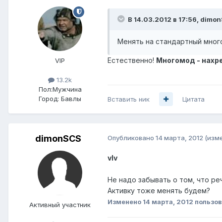
В 14.03.2012 в 17:56, dimo
Менять на стандартный мног
Естественно!
Многомод - нахре
VIP
13.2k
Пол:
Мужчина
Город:
Бавлы
Вставить ник
Цитата
dimonSCS
Опубликовано
14 марта, 2012
(изм
vIv
Не надо забывать о том, что реч
Активку тоже менять будем?
Изменено
14 марта, 2012
пользов
Активный участник