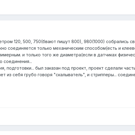
тром 120, 500, 750(бвают пишут 800), 980(1000) собрались с
о соединяется только механическим способом(есть и клеевой н
мерным. и только того же диаметра(если в датчиках физически
 соединения...
я, подготовки... был заказан под проект, проект сделали част
т из себя грубо говоря "скалыватель", и стрипперы... соедин