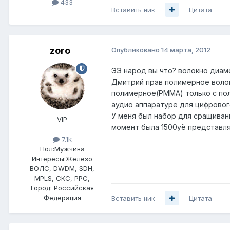
433
Вставить ник
Цитата
zoro
Опубликовано
14 марта, 2012
ЭЭ народ вы что? волокно диаме
Дмитрий прав полимерное волокн
полимерное(PMMA) только с поли
аудио аппаратуре для цифрового
У меня был набор для сращивани
VIP
момент была 1500уё представляе
7.1k
Пол:
Мужчина
Интересы:
Железо
ВОЛС, DWDM, SDH,
MPLS, СКС, РРС,
Город:
Российская
Федерация
Вставить ник
Цитата