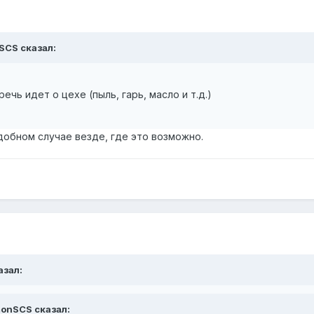
nSCS сказал:
ечь идет о цехе (пыль, гарь, масло и т.д.)
добном случае везде, где это возможно.
азал:
imonSCS сказал: