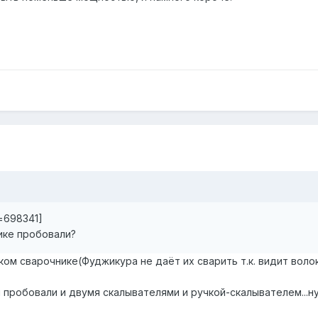
t=698341]
ике пробовали?
ком сварочнике(Фуджикура не даёт их сварить т.к. видит вол
 пробовали и двумя скалывателями и ручкой-скалывателем...н