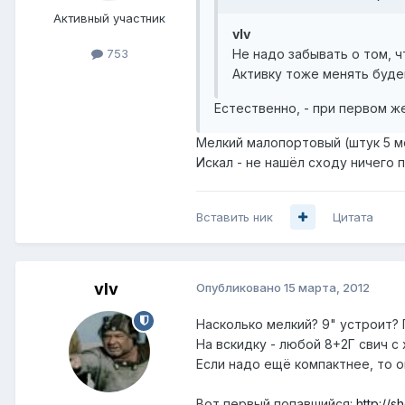
Активный участник
vIv
Не надо забывать о том, чт
753
Активку тоже менять буд
Естественно, - при первом ж
Мелкий малопортовый (штук 5 м
Искал - не нашёл сходу ничего
Вставить ник
Цитата
vIv
Опубликовано
15 марта, 2012
Насколько мелкий? 9" устроит? 
На вскидку - любой 8+2Г свич с
Если надо ещё компактнее, то о
Вот первый попавшийся:
http://