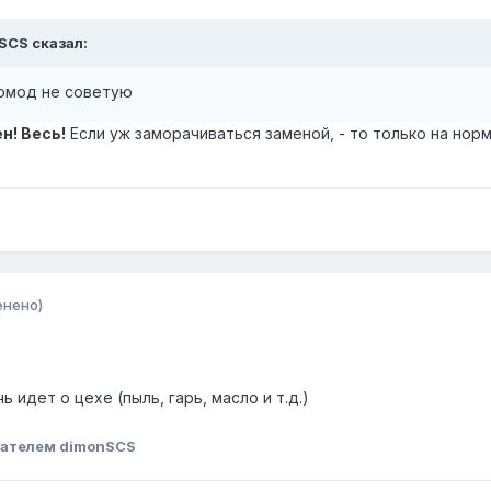
nSCS сказал:
омод не советую
н! Весь!
Если уж заморачиваться заменой, - то только на нор
енено)
ь идет о цехе (пыль, гарь, масло и т.д.)
ателем dimonSCS