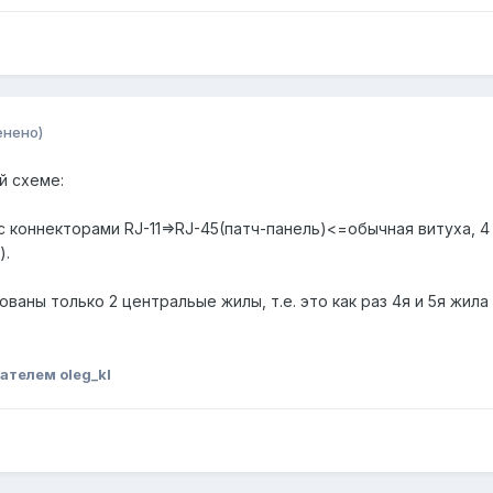
енено)
й схеме:
с коннекторами RJ-11=>RJ-45(патч-панель)<=обычная витуха, 
).
аны только 2 центральые жилы, т.е. это как раз 4я и 5я жила 
ателем oleg_kl