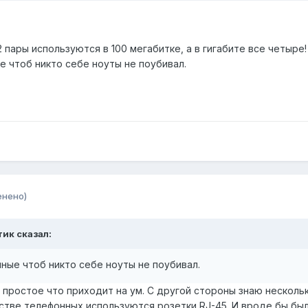
2 пары используются в 100 мегабитке, а в гигабите все четыре
е чтоб никто себе ноуты не поубивал.
енено)
тик сказал:
ные чтоб никто себе ноуты не поубивал.
 простое что приходит на ум. С другой стороны знаю несколь
естве телефонных используются розетки RJ-45. И вроде бы были