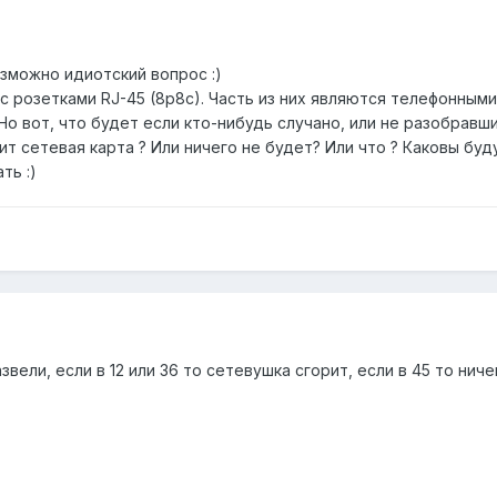
зможно идиотский вопрос :)
с розетками RJ-45 (8p8c). Часть из них являются телефонным
Но вот, что будет если кто-нибудь случано, или не разобрав
ит сетевая карта ? Или ничего не будет? Или что ? Каковы бу
ть :)
вели, если в 12 или 36 то сетевушка сгорит, если в 45 то ниче