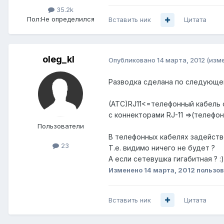
35.2k
Пол:
Не определился
Вставить ник
Цитата
oleg_kl
Опубликовано
14 марта, 2012
(изм
Разводка сделана по следующе
(ATC)RJ11<=телефонный кабель 
c коннекторами RJ-11 =>(телефон
Пользователи
В телефонных кабелях задействов
23
Т.е. видимо ничего не будет ?
А если сетевушка гигабитная ? :)
Изменено
14 марта, 2012
пользов
Вставить ник
Цитата