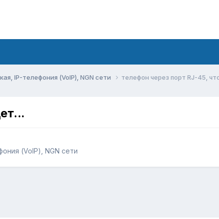
ая, IP-телефония (VoIP), NGN сети
телефон через порт RJ-45, что
ет...
фония (VoIP), NGN сети