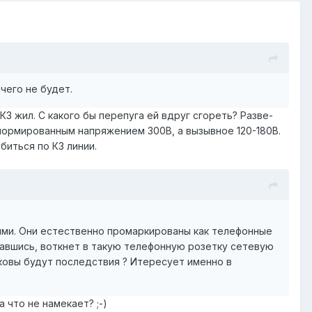
ичего не будет.
З жил. С какого бы перепуга ей вдруг сгореть? Разве-
 нормированным напряжением 300В, а вызывное 120-180В.
иться по КЗ линии.
ными. Они естественно промаркированы как телефонные
бравшись, воткнет в такую телефонную розетку сетевую
аковы будут последствия ? Итересует именно в
 что не намекает? ;-)