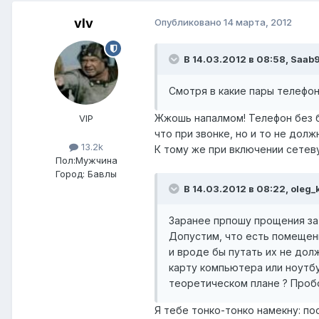
vIv
Опубликовано
14 марта, 2012
В 14.03.2012 в 08:58, Saab
Смотря в какие пары телефон 
Жжошь напалмом! Телефон без ба
VIP
что при звонке, но и то не дол
13.2k
К тому же при включении сетев
Пол:
Мужчина
Город:
Бавлы
В 14.03.2012 в 08:22, oleg_k
Заранее прпошу прощения за
Допустим, что есть помещени
и вроде бы путать их не дол
карту компьютера или ноутбу
теоретическом плане ? Пробо
Я тебе тонко-тонко намекну: по