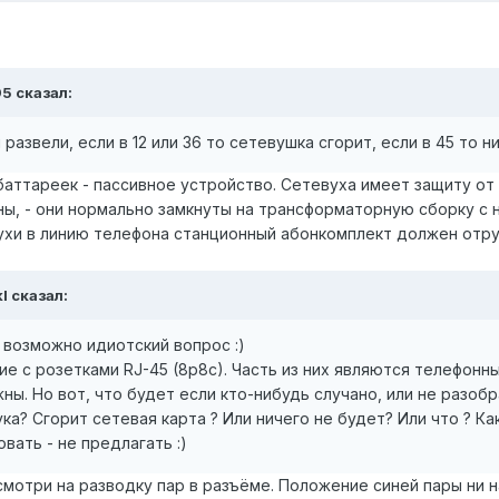
95 сказал:
развели, если в 12 или 36 то сетевушка сгорит, если в 45 то н
ттареек - пассивное устройство. Сетевуха имеет защиту от К
жны, - они нормально замкнуты на трансформаторную сборку с
ухи в линию телефона станционный абонкомплект должен отруб
l сказал:
 возможно идиотский вопрос :)
е с розетками RJ-45 (8p8c). Часть из них являются телефон
жны. Но вот, что будет если кто-нибудь случано, или не разо
ка? Сгорит сетевая карта ? Или ничего не будет? Или что ? К
вать - не предлагать :)
смотри на разводку пар в разъёме. Положение синей пары ни на