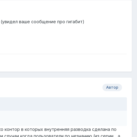
! (увидел ваше сообщение про гигабит)
Автор
ко контор в которых внутренняя разводка сделана по
 случаи когда пользователи по незнанию (из серии .. а,