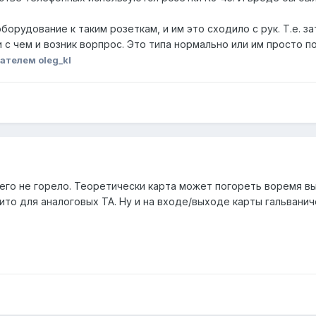
орудование к таким розеткам, и им это сходило с рук. Т.е. 
зи с чем и возник ворпрос. Это типа нормально или им просто п
ателем oleg_kl
его не горело. Теоретически карта может погореть воремя вы
ито для аналоговых ТА. Ну и на входе/выходе карты гальванич