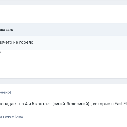
сказал:
ничего не горело.
?
енено)
опадает на 4 и 5 контакт (синий-белосиний) , которые в Fast E
ателем biox