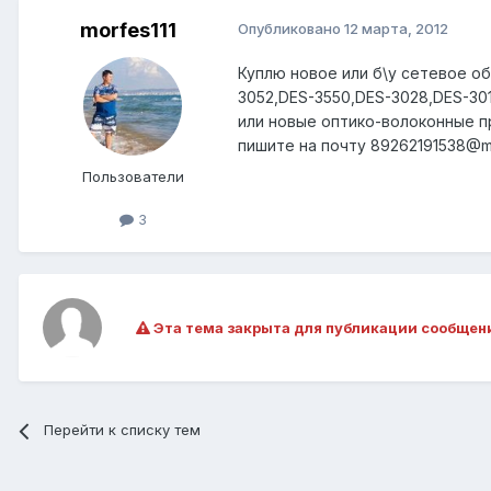
morfes111
Опубликовано
12 марта, 2012
Куплю новое или б\у сетевое об
3052,DES-3550,DES-3028,DES-30
или новые оптико-волоконные пр
пишите на почту 89262191538@ma
Пользователи
3
Эта тема закрыта для публикации сообщен
Перейти к списку тем