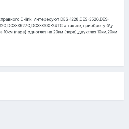
правного D-link. Интересуют DES-1228,DES-3526,DES-
12G,DGS-3627G,DGS-3100-24TG а так же, приобрету б\у
10км (пара),одноглаз на 20км (пара),двухглаз 10км,20км