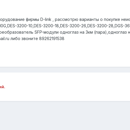
орудование фирмы D-link , рассмотрю варианты о покупке неис
10G,DES-3200-10,DES-3200-18,DES-3200-26,DES-3200-28,DGS-36
еобразователь SFP-модули одноглаз на 3км (пара),одноглаз на 
il.ru либо звоните 89262191538
ий.