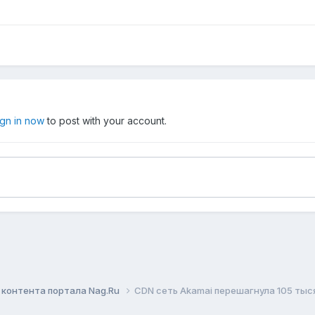
ign in now
to post with your account.
контента портала Nag.Ru
CDN сеть Akamai перешагнула 105 тыс