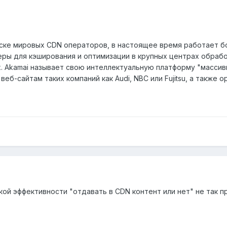
писке мировых CDN операторов, в настоящее время работает б
ры для кэширования и оптимизации в крупных центрах обрабо
ях. Akamai называет свою интеллектуальную платформу "масси
веб-сайтам таких компаний как Audi, NBC или Fujitsu, а такж
й эффективности "отдавать в CDN контент или нет" не так пр