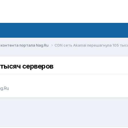
контента портала Nag.Ru
CDN сеть Akamai перешагнула 105 тыс
 тысяч серверов
g.Ru