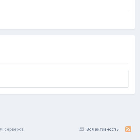
яч серверов
Вся активность