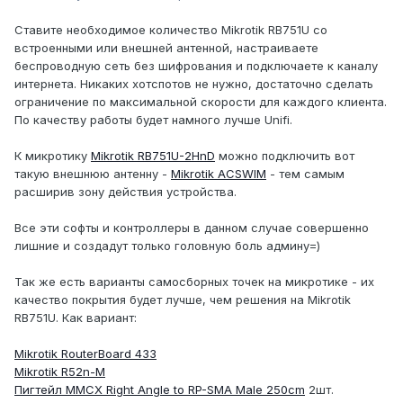
Ставите необходимое количество Mikrotik RB751U со
встроенными или внешней антенной, настраиваете
беспроводную сеть без шифрования и подключаете к каналу
интернета. Никаких хотспотов не нужно, достаточно сделать
ограничение по максимальной скорости для каждого клиента.
По качеству работы будет намного лучше Unifi.
К микротику
Mikrotik RB751U-2HnD
можно подключить вот
такую внешнюю антенну -
Mikrotik ACSWIM
- тем самым
расширив зону действия устройства.
Все эти софты и контроллеры в данном случае совершенно
лишние и создадут только головную боль админу=)
Так же есть варианты самосборных точек на микротике - их
качество покрытия будет лучше, чем решения на Mikrotik
RB751U. Как вариант:
Mikrotik RouterBoard 433
Mikrotik R52n-M
Пигтейл MMCX Right Angle to RP-SMA Male 250cm
2шт.