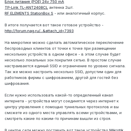
Блок питания (POE) 24v 750 mA
TP-Link TL-ANT2408СL
антенна 2шт.
RF ELEMENTS StationBox S
- или аналогичный корпус.
В итоге получается вот такое готовое устройство -
http://forum.nag.ru/...&attach_id=7393
На микротике можно сделать автоматическое переключение
беспроводных клиентов от точки к точке при размещении
нескольких устройств в одном офисе - в этом случае будет
несколько локальных зон покрытия сетью. В простом случае
настраивается единый SSID и ограничение по уровню сигнала.
Так же можно настроить несколько SSID, допустим один для
работников фирмы с шифрованием, другой для гостей без
шифрования.
Если нужно использовать какой-то определенный канал
интернета - устройства могут соединятся через интернет к
центру управления с помощью туннельных протоколов и вы
сможете из одного места управлять всеми устройствами, и
смотреть какие по каким-то причинам вышли из строя.
В центре сети можно поставить вот такое устройство
Mikrotik