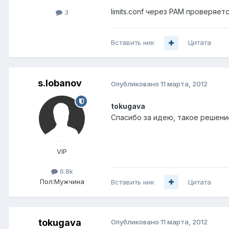
limits.conf через PAM проверяет
3
Вставить ник
Цитата
s.lobanov
Опубликовано
11 марта, 2012
tokugava
Спасибо за идею, такое решение
VIP
6.8k
Пол:
Мужчина
Вставить ник
Цитата
tokugava
Опубликовано
11 марта, 2012