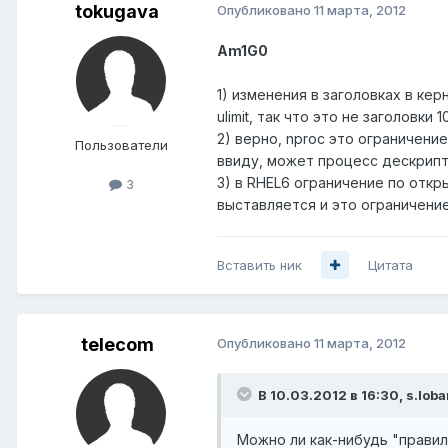
tokugava
Опубликовано
11 марта, 2012
Am1G0
1) изменения в заголовках в кер
ulimit, так что это не заголовки 
2) верно, nproc это ограничени
Пользователи
ввиду, может процесс дескрипт
3) в RHEL6 ограничение по открыт
3
выставляется и это ограничени
Вставить ник
Цитата
telecom
Опубликовано
11 марта, 2012
В 10.03.2012 в 16:30, s.lob
Можно ли как-нибудь "правиль