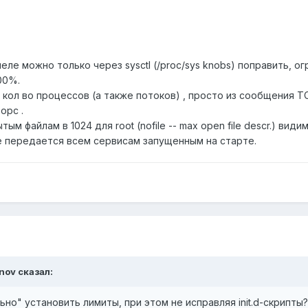
неле можно только через sysctl (/proc/sys knobs) поправить, 
100%.
е кол во процессов (а также потоков) , просто из сообщения
орс .
ым файлам в 1024 для root (nofile -- max open file descr.) вид
е передается всем сервисам запущенным на старте.
anov сказал:
но" установить лимиты, при этом не исправляя init.d-скрипты?