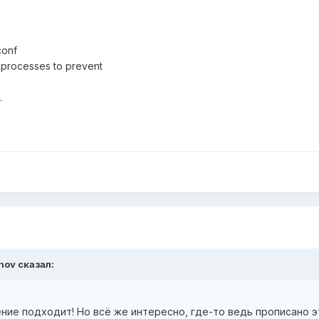
conf
s processes to prevent
.
anov сказал:
ние подходит! Но всё же интересно, где-то ведь прописано э