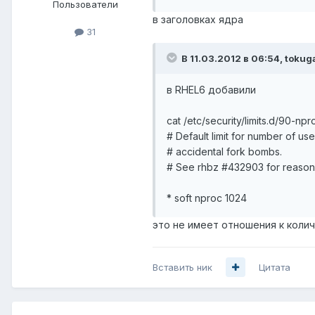
Пользователи
в заголовках ядра
31
В 11.03.2012 в 06:54, tokug
в RHEL6 добавили
cat /etc/security/limits.d/90-npr
# Default limit for number of us
# accidental fork bombs.
# See rhbz #432903 for reason
* soft nproc 1024
это не имеет отношения к коли
Вставить ник
Цитата