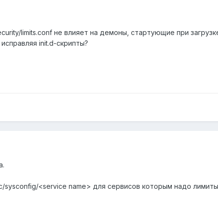
curity/limits.conf не влияет на демоны, стартующие при загрузк
исправляя init.d-скрипты?
а.
tc/sysconfig/<service name> для сервисов которым надо лимиты