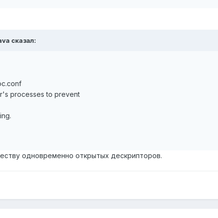
ava сказал:
oc.conf
er's processes to prevent
ing.
честву одновременно открытых дескрипторов.