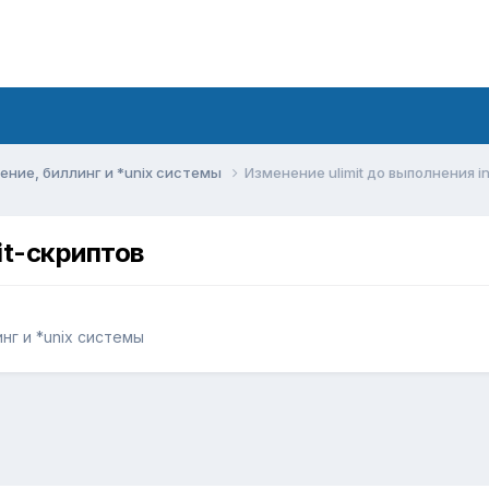
ние, биллинг и *unix системы
Изменение ulimit до выполнения i
it-скриптов
г и *unix системы