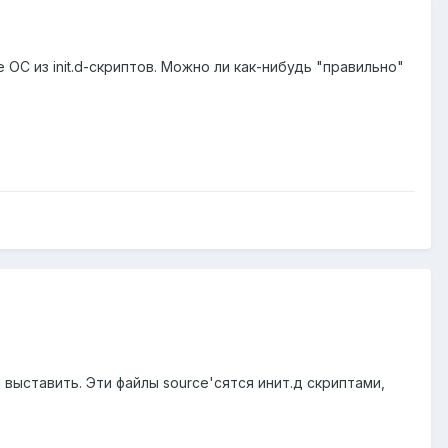
е ОС из init.d-скриптов. Можно ли как-нибудь "правильно"
 выставить. Эти файлы source'сятся инит.д скриптами,