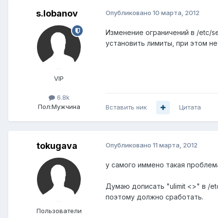
s.lobanov
Опубликовано
10 марта, 2012
Изменение ограничений в /etc/se
установить лимиты, при этом не 
VIP
6.8k
Пол:
Мужчина
Вставить ник
Цитата
tokugava
Опубликовано
11 марта, 2012
у самого иммено такая проблем
Думаю дописать "ulimit <>" в /e
поэтому должно сработать.
Пользователи