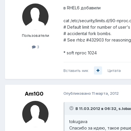
в RHEL6 добавили
cat /etc/security/limits.d/90-nproc.
# Default limit for number of user'
# accidental fork bombs.
Пользователи
# See rhbz #432903 for reasoning
3
* soft nproc 1024
Вставить ник
Цитата
Am1G0
Опубликовано
11 марта, 2012
В 11.03.2012 в 06:32, s.lob
tokugava
Спасибо за идею, такое реше