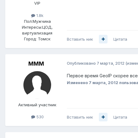
VIP
1.8k
Пол:
Мужчина
Интересы:
ЦОД,
виртуализация
Город:
Томск
Вставить ник
Цитата
MMM
Опубликовано
7 марта, 2012
(изме
Первое время GeoIP скорее все
Изменено
7 марта, 2012
пользов
Активный участник
530
Вставить ник
Цитата