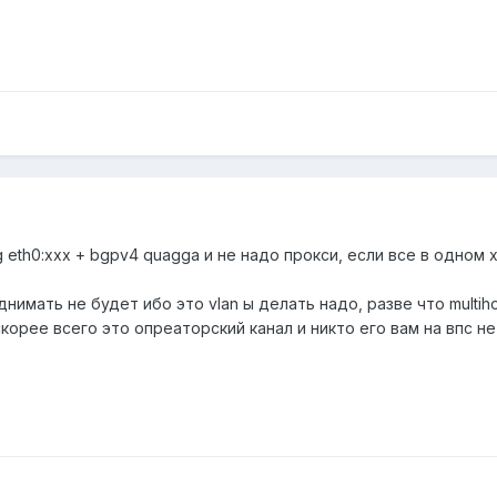
g eth0:xxx + bgpv4 quagga и не надо прокси, если все в одном х
днимать не будет ибо это vlan ы делать надо, разве что multih
 скорее всего это опреаторский канал и никто его вам на впс не