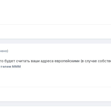
нено)
го будет считать ваши адреса европейскими (в случае собстве
ателем MMM