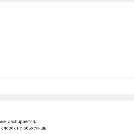
рый разбирается.
 словах не обьяснишь.