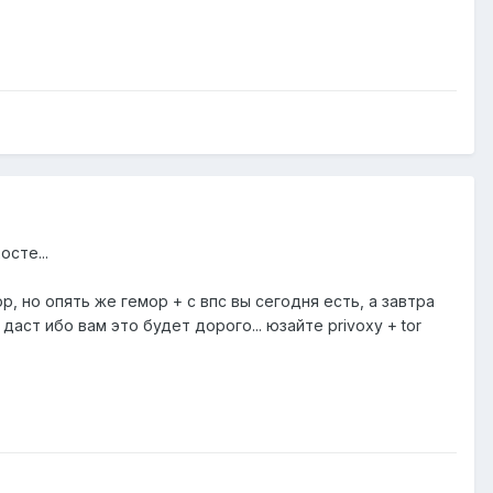
осте...
op, но опять же гемор + с впс вы сегодня есть, а завтра
 даст ибо вам это будет дорого... юзайте privoxy + tor