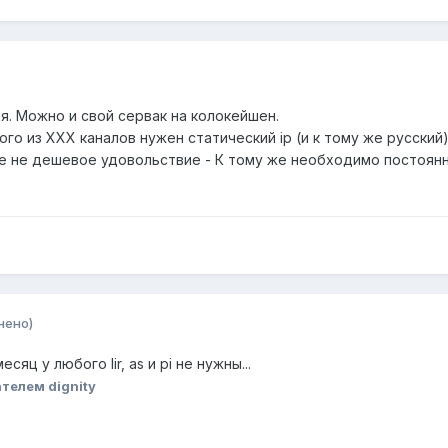
я. Можно и свой сервак на колокейшен.
го из ХХХ каналов нужен статический ip (и к тому же русский)
е не дешевое удовольствие - К тому же необходимо постоянно
нено)
сяц у любого lir, as и pi не нужны...
телем dignity