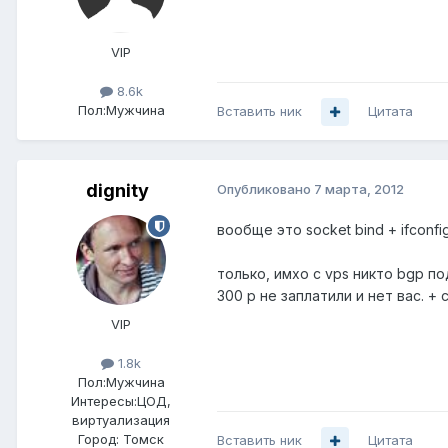
VIP
8.6k
Пол:
Мужчина
Вставить ник
Цитата
dignity
Опубликовано
7 марта, 2012
вообще это socket bind + ifconfi
только, имхо с vps никто bgp по
300 р не заплатили и нет вас. +
VIP
1.8k
Пол:
Мужчина
Интересы:
ЦОД,
виртуализация
Город:
Томск
Вставить ник
Цитата