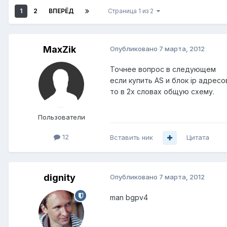
1
2
ВПЕРЁД
Страница 1 из 2
MaxZik
Опубликовано
7 марта, 2012
Точнее вопрос в следующем
если купить AS и блок ip адрес
то в 2х словах общую схему.
Пользователи
12
Вставить ник
Цитата
dignity
Опубликовано
7 марта, 2012
man bgpv4