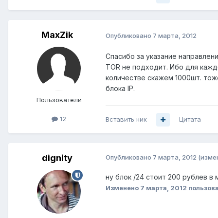
MaxZik
Опубликовано
7 марта, 2012
Спасибо за указание направлени
TOR не подходит. Ибо для каждо
количестве скажем 1000шт. тож
блока IP.
Пользователи
12
Вставить ник
Цитата
dignity
Опубликовано
7 марта, 2012
(изме
ну блок /24 стоит 200 рублев в ме
Изменено
7 марта, 2012
пользова