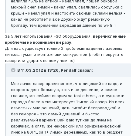
налипла пыль на оптику - канал упал, пошел боковой
мокрый снег зимой - канал упал, свалилась сосулька с
крыши - канал упал и настроить своими силами нельзя -
канал не работает и все дружно ждут ремонтную
бригаду, тем временем вередавая данные по wi-fi=)
За 5 лет использования FSO оборудования,
перечисленные
проблемы не возникали ни разу
.
Для нас существует только 2 проблемы падения лазерных
линков: туман и монтажники конкурентов (любят покрутить
лазер или ударить по нему чем-то).
В 11.03.2012 в 13:26, Pendalf сказал:
Мне лично лазер нравится тем, что лицензий не надо, и
скорость дает большую, хоть и не дешевле, и самое
главное, мы сейчас спорим за fast ethrnet, а в сущности
гораздо более меня интересует 1гиговый лазер. Из всех
известных мне решений, дать гигабит беспроводкой и
без гемороя - это самый дешевый и быстро
реализуемый вариант. Вай фаю тут как до луны на
карячках, а опять же нековский или бриджвейвовский
линк на 80Ггц за 1+ лимон деревянных, как то в бюджет