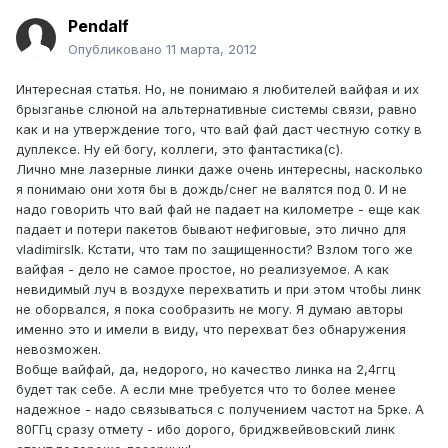
Pendalf
Опубликовано
11 марта, 2012
Интересная статья. Но, не понимаю я любителей вайфая и их
брызганье слюной на альтернативные системы связи, равно
как и на утверждение того, что вай фай даст честную сотку в
дуплексе. Ну ей богу, коллеги, это фантастика(с).
Лично мне лазерные линки даже очень интересны, насколько
я понимаю они хотя бы в дождь/снег не валятся под 0. И не
надо говорить что вай фай не падает на километре - еще как
падает и потери пакетов бывают нефиговые, это лично для
vladimirslk. Кстати, что там по защищенности? Взлом того же
вайфая - дело не самое простое, но реализуемое. А как
невидимый луч в воздухе перехватить и при этом чтобы линк
не оборвался, я пока сообразить не могу. Я думаю авторы
именно это и имели в виду, что перехват без обнаружения
невозможен.
Вобще вайфай, да, недорого, но качество линка на 2,4ггц
будет так себе. А если мне требуется что то более менее
надежное - надо связываться с получением частот на 5рке. А
80ГГц сразу отмету - ибо дорого, бриджвейвовский линк