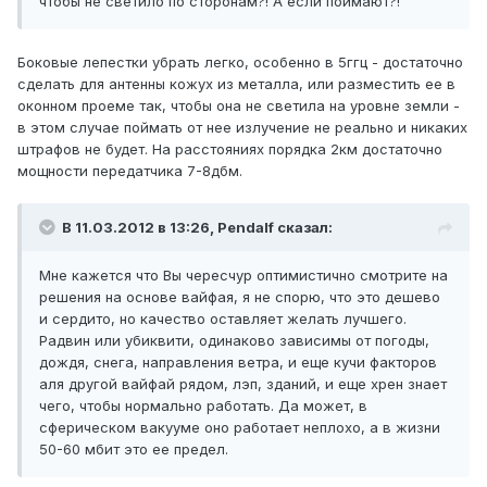
чтобы не светило по сторонам?! А если поймают?!
Боковые лепестки убрать легко, особенно в 5ггц - достаточно
сделать для антенны кожух из металла, или разместить ее в
оконном проеме так, чтобы она не светила на уровне земли -
в этом случае поймать от нее излучение не реально и никаких
штрафов не будет. На расстояниях порядка 2км достаточно
мощности передатчика 7-8дбм.
В 11.03.2012 в 13:26, Pendalf сказал:
Мне кажется что Вы чересчур оптимистично смотрите на
решения на основе вайфая, я не спорю, что это дешево
и сердито, но качество оставляет желать лучшего.
Радвин или убиквити, одинаково зависимы от погоды,
дождя, снега, направления ветра, и еще кучи факторов
аля другой вайфай рядом, лэп, зданий, и еще хрен знает
чего, чтобы нормально работать. Да может, в
сферическом вакууме оно работает неплохо, а в жизни
50-60 мбит это ее предел.