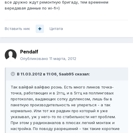
все дружно ждут ремонтную бригаду, тем временем
вередавая данные по wi-fi=)
Вставить ник
Цитата
Pendalf
Опубликовано
11 марта, 2012
В 11.03.2012 в 11:06, Saab95 сказал:
Так вайфай вайфаю рознь. Есть много линков точка-
точка, работающих и в 2ггц, и в 5ггц на поллинговых
протоколах, выдающих сотку дуплексом, лишь бы в
пакетную производительность не упереться - а так
нормально. Или тот же радвин про который я уже
указывал, уж у него-то по стабильности нет проблем.
При этом у радиоканалов в плюсах легкий монтаж и
настройка. По поводу разрешений - так такие короткие