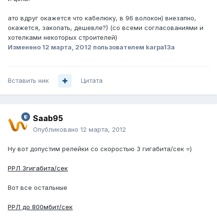
ато вдруг окажется что кабелюку, в 96 волокон) внезапно,
окажется, закопать, дешевле?) (со всеми согласованиями и
хотелками некоторых строителей)
Изменено
12 марта, 2012
пользователем karpa13a
Вставить ник
Цитата
Saab95
Опубликовано
12 марта, 2012
Ну вот допустим релейки со скоростью 3 гигабита/сек =)
РРЛ 3гигабита/сек
Вот все остальные
РРЛ до 800мбит/сек