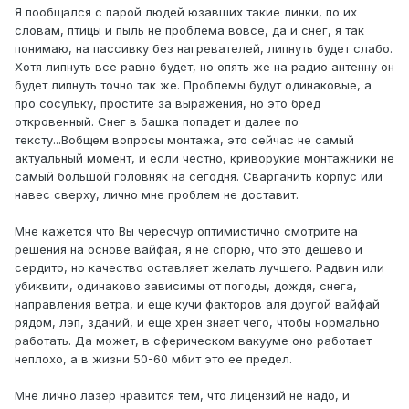
Я пообщался с парой людей юзавших такие линки, по их
словам, птицы и пыль не проблема вовсе, да и снег, я так
понимаю, на пассивку без нагревателей, липнуть будет слабо.
Хотя липнуть все равно будет, но опять же на радио антенну он
будет липнуть точно так же. Проблемы будут одинаковые, а
про сосульку, простите за выражения, но это бред
откровенный. Снег в башка попадет и далее по
тексту...Вобщем вопросы монтажа, это сейчас не самый
актуальный момент, и если честно, криворукие монтажники не
самый большой головняк на сегодня. Сварганить корпус или
навес сверху, лично мне проблем не доставит.
Мне кажется что Вы чересчур оптимистично смотрите на
решения на основе вайфая, я не спорю, что это дешево и
сердито, но качество оставляет желать лучшего. Радвин или
убиквити, одинаково зависимы от погоды, дождя, снега,
направления ветра, и еще кучи факторов аля другой вайфай
рядом, лэп, зданий, и еще хрен знает чего, чтобы нормально
работать. Да может, в сферическом вакууме оно работает
неплохо, а в жизни 50-60 мбит это ее предел.
Мне лично лазер нравится тем, что лицензий не надо, и