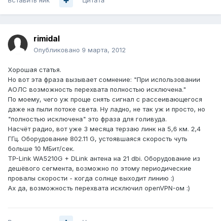
Вставить ник
Цитата
rimidal
Опубликовано
9 марта, 2012
Хорошая статья.
Но вот эта фраза вызывает сомнение: "При использовании
АОЛС возможность перехвата полностью исключена."
По моему, чего уж проще снять сигнал с рассеивающегося
даже на пыли потоке света. Ну ладно, не так уж и просто, но
"полностью исключена" это фраза для голивуда.
Насчёт радио, вот уже 3 месяца терзаю линк на 5,6 км. 2,4
ГГц. Оборудование 802.11 G, устоявшаяся скорость чуть
больше 10 МБит/сек.
TP-Link WA5210G + DLink антена на 21 dbi. Оборудование из
дешёвого сегмента, возможно по этому периодические
провалы скорости - когда солнце выходит линию :)
Ах да, возможность перехвата исключил openVPN-ом :)