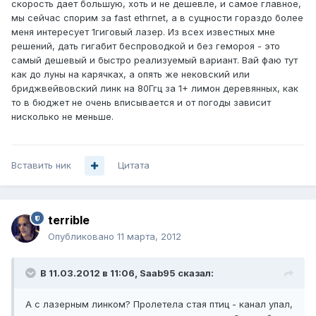
скорость дает большую, хоть и не дешевле, и самое главное,
мы сейчас спорим за fast ethrnet, а в сущности гораздо более
меня интересует 1гиговый лазер. Из всех известных мне
решений, дать гигабит беспроводкой и без гемороя - это
самый дешевый и быстро реализуемый вариант. Вай фаю тут
как до луны на карячках, а опять же нековский или
бриджвейвовский линк на 80Ггц за 1+ лимон деревянных, как
то в бюджет не очень вписывается и от погоды зависит
нисколько не меньше.
Вставить ник
Цитата
terrible
Опубликовано
11 марта, 2012
В 11.03.2012 в 11:06, Saab95 сказал:
А с лазерным линком? Пролетела стая птиц - канал упал,