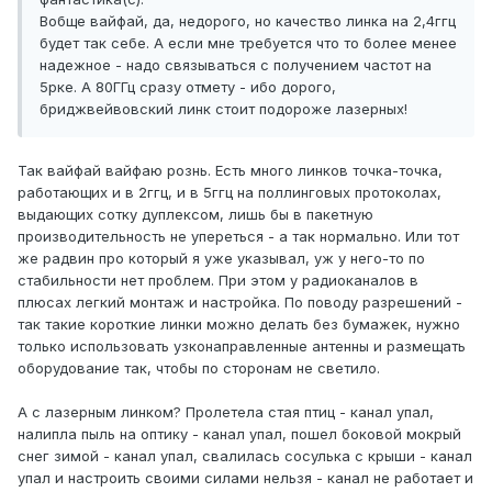
Вобще вайфай, да, недорого, но качество линка на 2,4ггц
будет так себе. А если мне требуется что то более менее
надежное - надо связываться с получением частот на
5рке. А 80ГГц сразу отмету - ибо дорого,
бриджвейвовский линк стоит подороже лазерных!
Так вайфай вайфаю рознь. Есть много линков точка-точка,
работающих и в 2ггц, и в 5ггц на поллинговых протоколах,
выдающих сотку дуплексом, лишь бы в пакетную
производительность не упереться - а так нормально. Или тот
же радвин про который я уже указывал, уж у него-то по
стабильности нет проблем. При этом у радиоканалов в
плюсах легкий монтаж и настройка. По поводу разрешений -
так такие короткие линки можно делать без бумажек, нужно
только использовать узконаправленные антенны и размещать
оборудование так, чтобы по сторонам не светило.
А с лазерным линком? Пролетела стая птиц - канал упал,
налипла пыль на оптику - канал упал, пошел боковой мокрый
снег зимой - канал упал, свалилась сосулька с крыши - канал
упал и настроить своими силами нельзя - канал не работает и