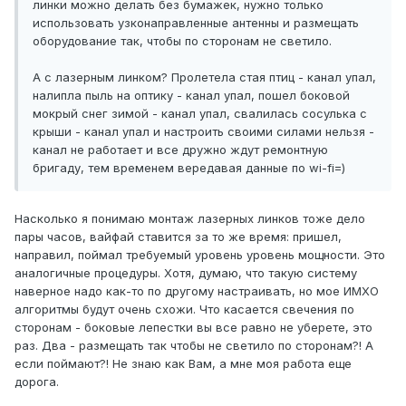
линки можно делать без бумажек, нужно только
использовать узконаправленные антенны и размещать
оборудование так, чтобы по сторонам не светило.
А с лазерным линком? Пролетела стая птиц - канал упал,
налипла пыль на оптику - канал упал, пошел боковой
мокрый снег зимой - канал упал, свалилась сосулька с
крыши - канал упал и настроить своими силами нельзя -
канал не работает и все дружно ждут ремонтную
бригаду, тем временем вередавая данные по wi-fi=)
Насколько я понимаю монтаж лазерных линков тоже дело
пары часов, вайфай ставится за то же время: пришел,
направил, поймал требуемый уровень уровень мощности. Это
аналогичные процедуры. Хотя, думаю, что такую систему
наверное надо как-то по другому настраивать, но мое ИМХО
алгоритмы будут очень схожи. Что касается свечения по
сторонам - боковые лепестки вы все равно не уберете, это
раз. Два - размещать так чтобы не светило по сторонам?! А
если поймают?! Не знаю как Вам, а мне моя работа еще
дорога.