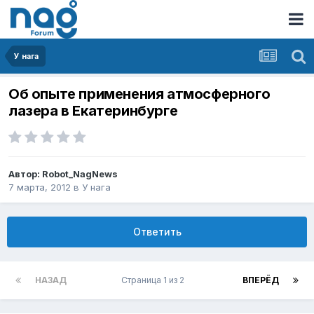
У нага
Об опыте применения атмосферного
лазера в Екатеринбурге
Автор:
Robot_NagNews
7 марта, 2012
в
У нага
Ответить
НАЗАД
Страница 1 из 2
ВПЕРЁД