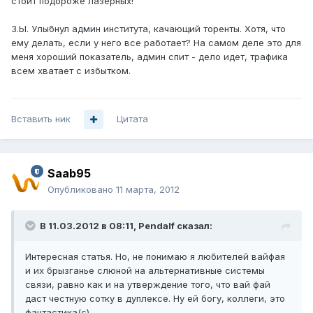
стоит подороже лазерных!
З.Ы. Улыбнул админ института, качающий торенты. Хотя, что
ему делать, если у него все работает? На самом деле это для
меня хороший показатель, админ спит - дело идет, трафика
всем хватает с избытком.
Вставить ник
Цитата
Saab95
Опубликовано
11 марта, 2012
В 11.03.2012 в 08:11, Pendalf сказал:
Интересная статья. Но, не понимаю я любителей вайфая
и их брызганье слюной на альтернативные системы
связи, равно как и на утверждение того, что вай фай
даст честную сотку в дуплексе. Ну ей богу, коллеги, это
фантастика(с).