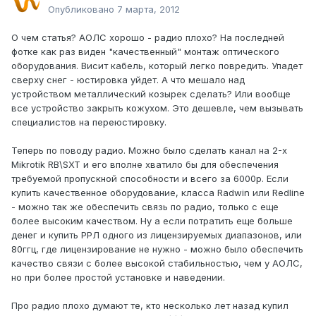
Опубликовано
7 марта, 2012
О чем статья? АОЛС хорошо - радио плохо? На последней
фотке как раз виден "качественный" монтаж оптического
оборудования. Висит кабель, который легко повредить. Упадет
сверху снег - юстировка уйдет. А что мешало над
устройством металлический козырек сделать? Или вообще
все устройство закрыть кожухом. Это дешевле, чем вызывать
специалистов на переюстировку.
Теперь по поводу радио. Можно было сделать канал на 2-х
Mikrotik RB\SXT и его вполне хватило бы для обеспечения
требуемой пропускной способности и всего за 6000р. Если
купить качественное оборудование, класса Radwin или Redline
- можно так же обеспечить связь по радио, только с еще
более высоким качеством. Ну а если потратить еще больше
денег и купить РРЛ одного из лицензируемых диапазонов, или
80ггц, где лицензирование не нужно - можно было обеспечить
качество связи с более высокой стабильностью, чем у АОЛС,
но при более простой установке и наведении.
Про радио плохо думают те, кто несколько лет назад купил