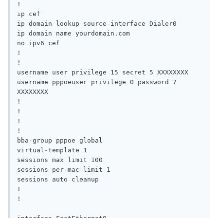
!

ip cef

ip domain lookup source-interface Dialer0

ip domain name yourdomain.com

no ipv6 cef

!

!

username user privilege 15 secret 5 XXXXXXXX

username pppoeuser privilege 0 password 7 
XXXXXXXX

!

!

!

!

bba-group pppoe global

virtual-template 1

sessions max limit 100

sessions per-mac limit 1

sessions auto cleanup

!

!
