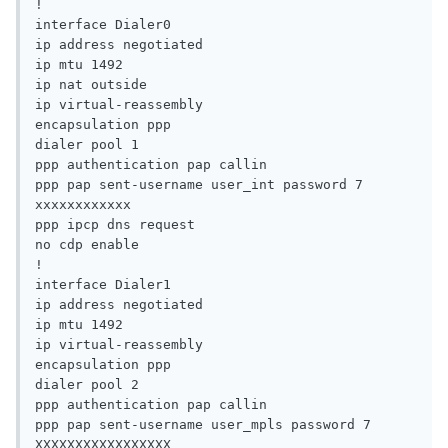
!

interface Dialer0

ip address negotiated

ip mtu 1492

ip nat outside

ip virtual-reassembly

encapsulation ppp

dialer pool 1

ppp authentication pap callin

ppp pap sent-username user_int password 7 
xxxxxxxxxxxx

ppp ipcp dns request

no cdp enable

!

interface Dialer1

ip address negotiated

ip mtu 1492

ip virtual-reassembly

encapsulation ppp

dialer pool 2

ppp authentication pap callin

ppp pap sent-username user_mpls password 7 
XXXXXXXXXXXXXXXXX
