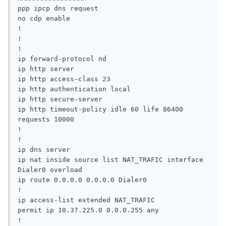
ppp ipcp dns request

no cdp enable

!

!

!

ip forward-protocol nd

ip http server

ip http access-class 23

ip http authentication local

ip http secure-server

ip http timeout-policy idle 60 life 86400 
requests 10000

!

!

ip dns server

ip nat inside source list NAT_TRAFIC interface 
Dialer0 overload

ip route 0.0.0.0 0.0.0.0 Dialer0

!

ip access-list extended NAT_TRAFIC

permit ip 10.37.225.0 0.0.0.255 any

!
