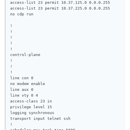
access-list 23 permit 10.37.125.0 0.0.0.255

access-list 23 permit 10.37.225.0 0.0.0.255

no cdp run

!

!

!

!

!

control-plane

!

!

!

line con 0

no modem enable

line aux 0

line vty 0 4

access-class 23 in

privilege level 15

logging synchronous

transport input telnet ssh

!
