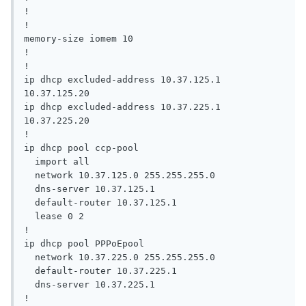
!

!

memory-size iomem 10

!

!

ip dhcp excluded-address 10.37.125.1 
10.37.125.20

ip dhcp excluded-address 10.37.225.1 
10.37.225.20

!

ip dhcp pool ccp-pool

  import all

  network 10.37.125.0 255.255.255.0

  dns-server 10.37.125.1

  default-router 10.37.125.1

  lease 0 2

!

ip dhcp pool PPPoEpool

  network 10.37.225.0 255.255.255.0

  default-router 10.37.225.1

  dns-server 10.37.225.1

!
