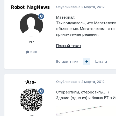
Robot_NagNews
Опубликовано
2 марта, 2012
Материал:
Так получилось, что Мегателеко
объяснение. Мегателеком - это
принимаемые решения.
VIP
Полный текст
5.3k
Вставить ник
Цитата
-Ars-
Опубликовано
2 марта, 2012
Стереотипы, стереотипы... :)
Здание (одно из) и башня ВТ в 