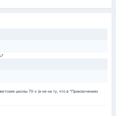
ь?
оветские школы 70-х (и не на ту, что в "Приключениях