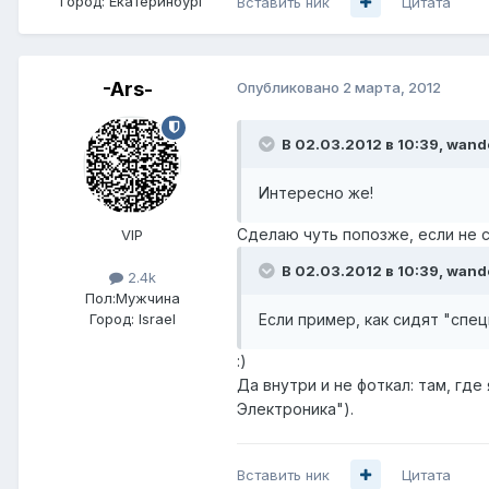
Город:
Екатеринбург
Вставить ник
Цитата
-Ars-
Опубликовано
2 марта, 2012
В 02.03.2012 в 10:39, wand
Интересно же!
Сделаю чуть попозже, если не с
VIP
В 02.03.2012 в 10:39, wand
2.4k
Пол:
Мужчина
Если пример, как сидят "спец
Город:
Israel
:)
Да внутри и не фоткал: там, где
Электроника").
Вставить ник
Цитата