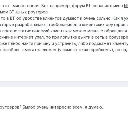
 и это - мягко говоря. Вот например, форум ВТ-ненавистников
ht
омом ВТ-шных роутеров.
что в ВТ об удобстве клиентов думают и очень сильно. Как я 
которые разрабатывают требования для клиентских роутеров 
ы среднестатистический клиент как можно меньше обращался
причине интернет упал, то при попытке выйти в сеть в браузер
жет либо найти причину и устранить, либо подскажет клиенту
нелюбовь к мегателекомам (у самого те же проблемы), но на
оутреров? Былоб очень интересно всем, я думаю...