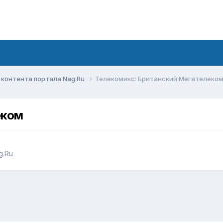
контента портала Nag.Ru
Телекомикс: Британский Мегателеко
еком
g.Ru