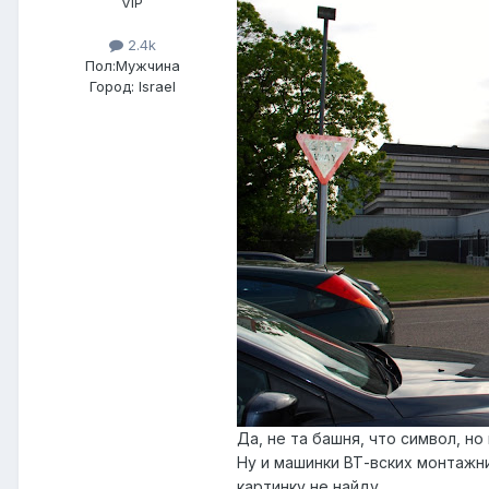
VIP
2.4k
Пол:
Мужчина
Город:
Israel
Да, не та башня, что символ, но
Ну и машинки ВТ-вских монтажни
картинку не найду.