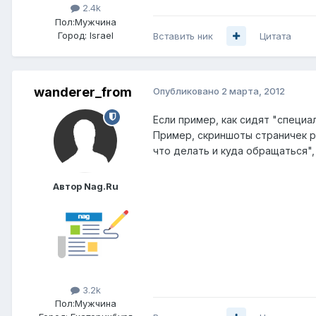
2.4k
Пол:
Мужчина
Город:
Israel
Вставить ник
Цитата
wanderer_from
Опубликовано
2 марта, 2012
Если пример, как сидят "специал
Пример, скриншоты страничек ро
что делать и куда обращаться",
Автор Nag.Ru
3.2k
Пол:
Мужчина