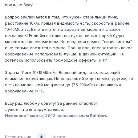
врать не буду!
Вопрос заключается в том, что нужен стабильный линк,
расстояние 10км, прямая видимость есть, скорость в районе
10-15Мбит/c. Вы ответите что вариантов море,и я с вами
соглашусь! Если бы не одно, но, нужен линк который будет
максимально незаметным. Не создавая помех, "лицензистам"
и не сильно светится в эфире. Прошу вас, посоветовать какое
оборудование использовать лучше, в данной ситуации! Не
хотелось использовать громоздкие оффсеты, и т.п.
Задача. Линк 10-15Мбит/c. Внешний вид, не вызывающий
внимание окружающих. Не создающий море помех, другим, то
есть на маленькой мощности до (75-100мВт) склоняюсь к
оборудование 5ГГц
Буду рад любому совету! За раниее спасибо!
...ушел читать форум дальше.
Изменено
1 марта, 2012
пользователем Rainbow
Вставить ник
Цитата