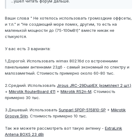
...ушел читать форум дальше.
Ваши слова " Не хотелось использовать громоздкие оффсеты,
и т.п." и "Не создающий море помех, другим, то есть на
маленькой мощности до (75-100мВт)" вместе никак не
стыкуются.
У вас есть 3 варианта:
1.Дорогой. Использовать wimax 802.16d со встроенными
панельными антеннами 23дб - самый экономный по спектру и
малозаметный. Стоимость примерно около 60-80 тыс.
2.Средний. Использовать
Jirous JRC-29DuplEX (комплект 2 шт.)
+
Mikrotik RouterBoard 411
+
Mikrotik R52n-M
. Стоимость
примерно 30 тыс.
3.Дешевый. Использовать
Sunparl SPDP-515810-SP
+
Mikrotik
Groove 5Hn
. Стоимость примерно 10 тыс.
Так же можете рассмотреть вот такую антенну -
ExtraLink
Antena BOX5 23 dBi