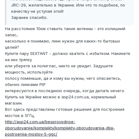
JRC-29, желательно в Украине. Или что то подобное, по
качеству не уступая этой!
Заранее спасибо.
На расстояние 10км ставить такие антенны - это излишний
запас,
насколько я понимаю, линк нужен для каких-то бытовых
целей?
Купите пару SEXTANT - должно хватить с избытком. Накинете
на них тряпку
или уберете за полиглас, никто не увидит. Задушите
мощность, используйте
полосу поменьше, да и кому вы нужны, чего опасаетесь,
обычно линками PtP
интересуются в последнюю очередь, когда делать нечего.
Купить на Украйне можно в asp24.com.ua, нормальный
магазин.
Вот здесь представлены готовые решения для построения
мостов в 5ГГц,
http://asp24.com.ua/besprovodnoe-
oborudovanije/komplekty/komplekty-oborudovanija-dlja-
postroenija-mostov-5-ggc/