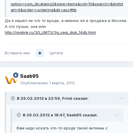
option=com_djcatalog2&view=items&cid=10&search=&limitst
art=0&order=i.ordering&dir=asc#tlb
Да я нашёл не что то вроде, а именно её в продаже в Москев.
А что лучше, она или
http://miglink.ru/3G_UMTS/3g_yagi_disk_14db.html
Вставить ник
Цитата
Saab95
Опубликовано
1 марта, 2012
В 29.02.2012 в 22:59, Frink сказал:
В 29.02.2012 в 18:47, Saab95 сказал:
Вам надо искать что-то вроде такой антенны с