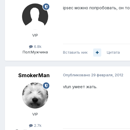
ipsec можно попробовать, он т
VIP
6.8k
Пол:
Мужчина
Вставить ник
Цитата
SmokerMan
Опубликовано
29 февраля, 2012
vtun умеет жать.
VIP
2.7k