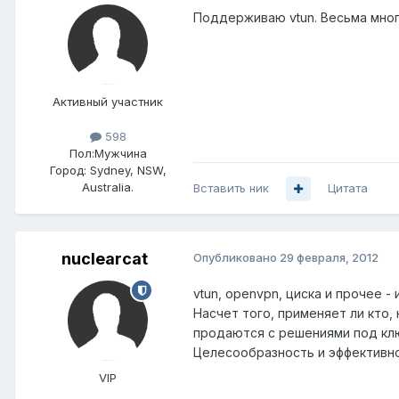
Поддерживаю vtun. Весьма мног
Активный участник
598
Пол:
Мужчина
Город:
Sydney, NSW,
Australia.
Вставить ник
Цитата
nuclearcat
Опубликовано
29 февраля, 2012
vtun, openvpn, циска и прочее 
Насчет того, применяет ли кто, 
продаются с решениями под ключ (
Целесообразность и эффективно
VIP