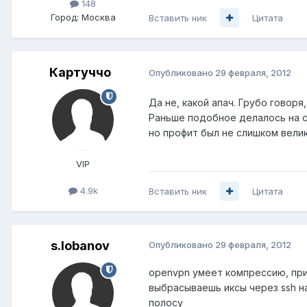
148
Город:
Москва
Вставить ник
Цитата
Картуччо
Опубликовано
29 февраля, 2012
Да не, какой апач. Грубо говор
Раньше подобное делалось на с
но профит был не слишком велик
VIP
4.9k
Вставить ник
Цитата
s.lobanov
Опубликовано
29 февраля, 2012
openvpn умеет компрессию, при
выбрасываешь иксы через ssh на
полосу