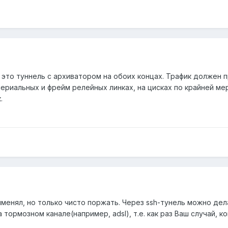
я, это туннель с архиватором на обоих концах. Трафик должен
ериальных и фрейм релейных линках, на цисках по крайней ме
.
менял, но только чисто поржать. Через ssh-тунель можно дел
 тормозном канале(например, adsl), т.е. как раз Ваш случай,