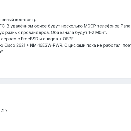
лённый кол-центр.
ТС. В удалённом офисе будут несколько MGCP телефонов Panas
х разных провайдеров. Оба канала будут 1-2 Мбит.
 сервер с FreeBSD и quagga + OSPF.
 Cisco 2621 + NM-16ESW-PWR. C цисками пока не работал, поэ
в?
21 ?