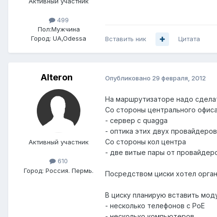
Активный участник
499
Пол:
Мужчина
Город:
UA,Odessa
Вставить ник
Цитата
Alteron
Опубликовано
29 февраля, 2012
На маршрутизаторе надо сделат
Со стороны центрального офиса
- сервер с quagga
- оптика этих двух провайдеров
Со стороны кол центра
Активный участник
- две витые пары от провайдер
610
Город:
Россия. Пермь.
Посредством циски хотел орган
В циску планирую вставить мод
- несколько телефонов с PoE
- несколько компьютеров