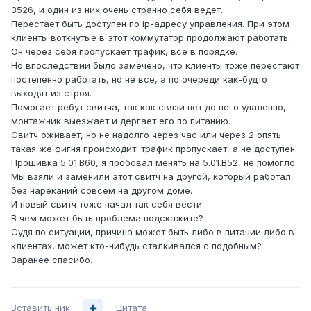
3526, и один из них очень странно себя ведет.
Перестаёт быть доступен по ip-адресу управления. При этом
клиенты воткнутые в этот коммутатор продолжают работать.
Он через себя пропускает трафик, всё в порядке.
Но впоследствии было замечено, что клиенты тоже перестают
постепенно работать, но не все, а по очереди как-будто
выходят из строя.
Помогает ребут свитча, так как связи нет до него удаленно,
монтажник выезжает и дергает его по питанию.
Свитч оживает, но не надолго через час или через 2 опять
такая же фигня происходит. трафик пропускает, а не доступен.
Прошивка 5.01.B60, я пробовал менять на 5.01.B52, не помогло.
Мы взяли и заменили этот свитч на другой, который работал
без нареканий совсем на другом доме.
И новый свитч тоже начал так себя вести.
В чем может быть проблема подскажите?
Судя по ситуации, причина может быть либо в питании либо в
клиентах, может кто-нибудь сталкивался с подобным?
Заранее спасибо.
Вставить ник
Цитата