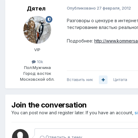
Дятел
Опубликовано
27 февраля, 2012
Разговоры о цензуре в интерне
тестирование властью реальног
Подробнее:
http://www.kommersa
VIP
10k
Пол:
Мужчина
Город:
восток
Московской обл.
Вставить ник
Цитата
Join the conversation
You can post now and register later. If you have an account,
s
Ответить в тему...