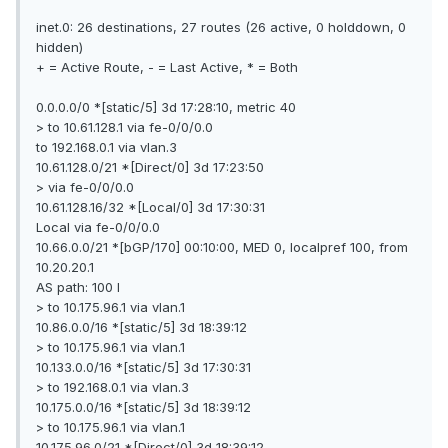
inet.0: 26 destinations, 27 routes (26 active, 0 holddown, 0
hidden)
+ = Active Route, - = Last Active, * = Both
0.0.0.0/0 *[static/5] 3d 17:28:10, metric 40
> to 10.61.128.1 via fe-0/0/0.0
to 192.168.0.1 via vlan.3
10.61.128.0/21 *[Direct/0] 3d 17:23:50
> via fe-0/0/0.0
10.61.128.16/32 *[Local/0] 3d 17:30:31
Local via fe-0/0/0.0
10.66.0.0/21 *[bGP/170] 00:10:00, MED 0, localpref 100, from
10.20.20.1
AS path: 100 I
> to 10.175.96.1 via vlan.1
10.86.0.0/16 *[static/5] 3d 18:39:12
> to 10.175.96.1 via vlan.1
10.133.0.0/16 *[static/5] 3d 17:30:31
> to 192.168.0.1 via vlan.3
10.175.0.0/16 *[static/5] 3d 18:39:12
> to 10.175.96.1 via vlan.1
10.175.96.0/21 *[Direct/0] 3d 18:39:12