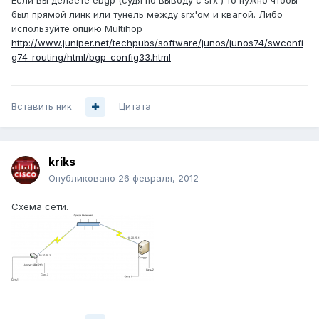
Если вы делаете ebgp (судя по выводу с srx ) то нужно чтобы
был прямой линк или тунель между srx'ом и квагой. Либо
используйте опцию Multihop
http://www.juniper.net/techpubs/software/junos/junos74/swconfi
g74-routing/html/bgp-config33.html
Вставить ник
Цитата
kriks
Опубликовано
26 февраля, 2012
Схема сети.