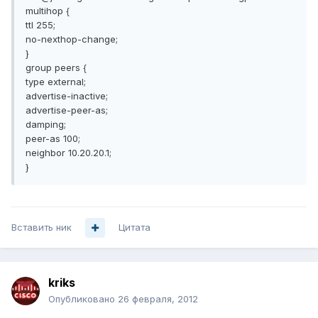
multihop {
ttl 255;
no-nexthop-change;
}
group peers {
type external;
advertise-inactive;
advertise-peer-as;
damping;
peer-as 100;
neighbor 10.20.20.1;
}
Вставить ник
Цитата
kriks
Опубликовано
26 февраля, 2012