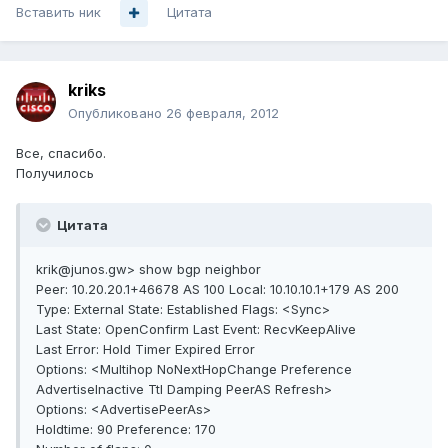
Вставить ник
Цитата
kriks
Опубликовано
26 февраля, 2012
Все, спасибо.
Получилось
Цитата
krik@junos.gw> show bgp neighbor
Peer: 10.20.20.1+46678 AS 100 Local: 10.10.10.1+179 AS 200
Type: External State: Established Flags: <Sync>
Last State: OpenConfirm Last Event: RecvKeepAlive
Last Error: Hold Timer Expired Error
Options: <Multihop NoNextHopChange Preference
AdvertiseInactive Ttl Damping PeerAS Refresh>
Options: <AdvertisePeerAs>
Holdtime: 90 Preference: 170