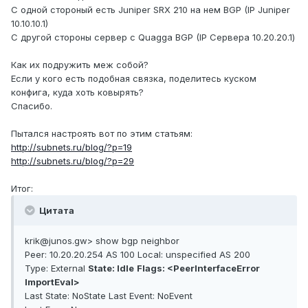
С одной стороный есть Juniper SRX 210 на нем BGP (IP Juniper
10.10.10.1)
С другой стороны сервер с Quagga BGP (IP Сервера 10.20.20.1)
Как их подружить меж собой?
Если у кого есть подобная связка, поделитесь куском
конфига, куда хоть ковырять?
Спасибо.
Пытался настроять вот по этим статьям:
http://subnets.ru/blog/?p=19
http://subnets.ru/blog/?p=29
Итог:
Цитата
krik@junos.gw> show bgp neighbor
Peer: 10.20.20.254 AS 100 Local: unspecified AS 200
Type: External
State: Idle
Flags: <PeerInterfaceError
ImportEval>
Last State: NoState Last Event: NoEvent