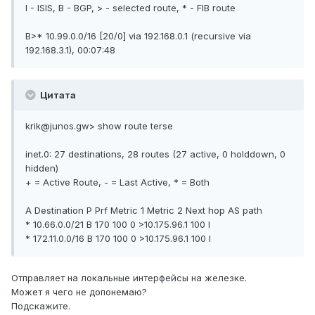
I - ISIS, B - BGP, > - selected route, * - FIB route
B>* 10.99.0.0/16 [20/0] via 192.168.0.1 (recursive via
192.168.3.1), 00:07:48
Цитата
krik@junos.gw> show route terse
inet.0: 27 destinations, 28 routes (27 active, 0 holddown, 0
hidden)
+ = Active Route, - = Last Active, * = Both
A Destination P Prf Metric 1 Metric 2 Next hop AS path
* 10.66.0.0/21 B 170 100 0 >10.175.96.1 100 I
* 172.11.0.0/16 B 170 100 0 >10.175.96.1 100 I
Отправляет на локальные интерфейсы на железке.
Может я чего не допонемаю?
Подскажите.