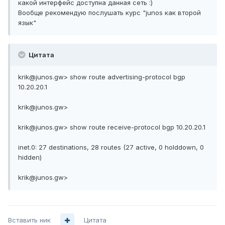
какой интерфейс доступна данная сеть :)
Вообще рекомендую послушать курс "junos как второй
язык"
Цитата
krik@junos.gw> show route advertising-protocol bgp
10.20.20.1
krik@junos.gw>
krik@junos.gw> show route receive-protocol bgp 10.20.20.1
inet.0: 27 destinations, 28 routes (27 active, 0 holddown, 0
hidden)
krik@junos.gw>
Вставить ник
Цитата