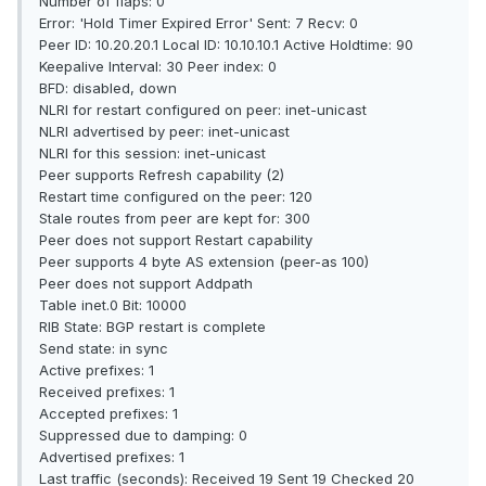
Number of flaps: 0
Error: 'Hold Timer Expired Error' Sent: 7 Recv: 0
Peer ID: 10.20.20.1 Local ID: 10.10.10.1 Active Holdtime: 90
Keepalive Interval: 30 Peer index: 0
BFD: disabled, down
NLRI for restart configured on peer: inet-unicast
NLRI advertised by peer: inet-unicast
NLRI for this session: inet-unicast
Peer supports Refresh capability (2)
Restart time configured on the peer: 120
Stale routes from peer are kept for: 300
Peer does not support Restart capability
Peer supports 4 byte AS extension (peer-as 100)
Peer does not support Addpath
Table inet.0 Bit: 10000
RIB State: BGP restart is complete
Send state: in sync
Active prefixes: 1
Received prefixes: 1
Accepted prefixes: 1
Suppressed due to damping: 0
Advertised prefixes: 1
Last traffic (seconds): Received 19 Sent 19 Checked 20