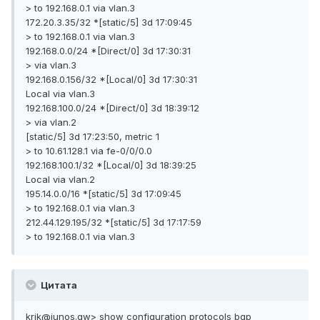
> to 192.168.0.1 via vlan.3
172.20.3.35/32 *[static/5] 3d 17:09:45
> to 192.168.0.1 via vlan.3
192.168.0.0/24 *[Direct/0] 3d 17:30:31
> via vlan.3
192.168.0.156/32 *[Local/0] 3d 17:30:31
Local via vlan.3
192.168.100.0/24 *[Direct/0] 3d 18:39:12
> via vlan.2
[static/5] 3d 17:23:50, metric 1
> to 10.61.128.1 via fe-0/0/0.0
192.168.100.1/32 *[Local/0] 3d 18:39:25
Local via vlan.2
195.14.0.0/16 *[static/5] 3d 17:09:45
> to 192.168.0.1 via vlan.3
212.44.129.195/32 *[static/5] 3d 17:17:59
> to 192.168.0.1 via vlan.3
Цитата
krik@junos.gw> show configuration protocols bgp