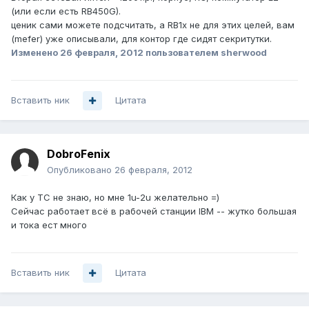
(или если есть RB450G).
ценик сами можете подсчитать, а RB1х не для этих целей, вам
(mefer) уже описывали, для контор где сидят секритутки.
Изменено
26 февраля, 2012
пользователем sherwood
Вставить ник
Цитата
DobroFenix
Опубликовано
26 февраля, 2012
Как у ТС не знаю, но мне 1u-2u желательно =)
Сейчас работает всё в рабочей станции IBM -- жутко большая
и тока ест много
Вставить ник
Цитата