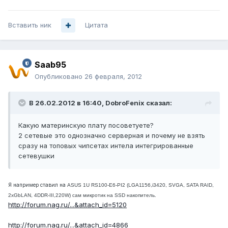
Вставить ник
Цитата
Saab95
Опубликовано
26 февраля, 2012
В 26.02.2012 в 16:40, DobroFenix сказал:
Какую материнскую плату посоветуете?
2 сетевые это однозначно серверная и почему не взять
сразу на топовых чипсетах интела интегрированные
сетевушки
Я например ставил на
ASUS 1U RS100-E6-PI2 (LGA1156,i3420, SVGA, SATA RAID,
2xGbLAN, 4DDR-III,220W) сам микротик на SSD накопитель.
http://forum.nag.ru/...&attach_id=5120
http://forum.nag.ru/...&attach_id=4866