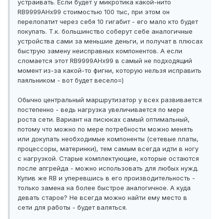
устраивать. Если будет у микротика какой-нито
RB9999AHx99 стоимостью 100 тыс, при этом он
перелопатит через себя 10 гигабит - его мало кто будет
покупать. Т.к. большинство соберут себе аналогичные
устройства сами за меньшие деньги, и получат в плюсах
быструю замену неисправных компонентов. А если
сломается этот RB9999AHx99 в самый не подходящий
момент из-за какой-то фигни, которую нельзя исправить
паяльником - вот будет весело=)
Обычно центральный маршрутизатор у всех развивается
постепенно - ведь нагрузка увеличивается по мере
роста сети. Вариант на писюках самый оптимальный,
потому что можно по мере потребности можно менять
или докупать необходимые компоненты (сетевые платы,
процессоры, материнки), тем самым всегда идти в ногу
с нагрузкой. Старые комплектующие, которые остаются
после апгрейда - можно использовать для любых нужд.
Купив же RB и уперевшись в его производительность -
только замена на более быстрое аналогичное. А куда
девать старое? Не всегда можно найти ему место в
сети для работы - будет валяться.