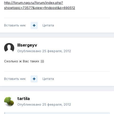
http://forum.nag.ru/forum/index.php?
showtopic=73577&view=findpost&p=690512
Вставить ник
Цитата
lllsergeyv
Опубликовано
25 февраля, 2012
Сколько ж Вас таких :)))
Вставить ник
Цитата
tartila
Опубликовано
25 февраля, 2012