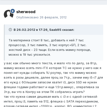
sherwood
Опубликовано
26 февраля, 2012
В 26.02.2012 в 17:26, Saab95 сказал:
Та материнка стоит 8 тыс, добавить к ней 7 тыс
процессор, 3 тыс память, 3 тыс корпус+БП, 2 тыс.
жесткий диск - 23 тыщи. Если взять мамку попроще,
можно в 19 тыс уложиться.
у вас как обычно много текста, и мало что по делу, за 8т.р,
мамку можно взять mini-ITX которая ТС не нужно у него как я
понял нет нужды собирать 1U роутер, так что мамку можно
взять в разы дешевле, далее проц за 7т.р., зачем ему i5-i7 для
его нужд с бОльшим запасом хватит i3, диск SSD не нужен
флешки годами работают и еще 1.5т.р.минус., оперативка за
3т.р, вы что в Контру на этом ПК собрались играть?
так что нужна самая дешевая мать с i3 и с одной сетевкой
интел, проц i3, память на 512, флешка с SATA переходником,
вторая сетевая интел ~1200т.р., корпус, RO, коммутатор L2