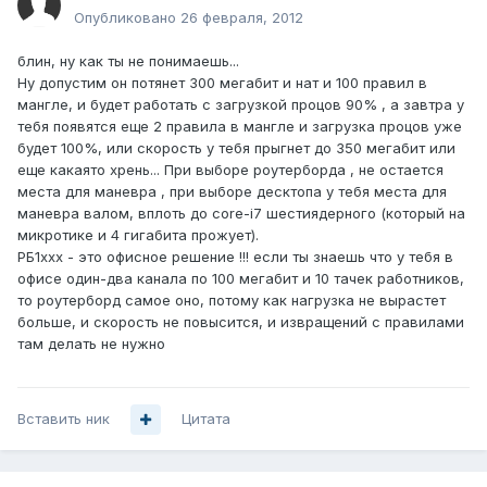
Опубликовано
26 февраля, 2012
блин, ну как ты не понимаешь...
Ну допустим он потянет 300 мегабит и нат и 100 правил в
мангле, и будет работать с загрузкой процов 90% , а завтра у
тебя появятся еще 2 правила в мангле и загрузка процов уже
будет 100%, или скорость у тебя прыгнет до 350 мегабит или
еще какаято хрень... При выборе роутерборда , не остается
места для маневра , при выборе десктопа у тебя места для
маневра валом, вплоть до core-i7 шестиядерного (который на
микротике и 4 гигабита прожует).
РБ1ххх - это офисное решение !!! если ты знаешь что у тебя в
офисе один-два канала по 100 мегабит и 10 тачек работников,
то роутерборд самое оно, потому как нагрузка не вырастет
больше, и скорость не повысится, и извращений с правилами
там делать не нужно
Вставить ник
Цитата