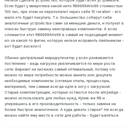
Нельзя сделать устройство, которое будет всех устраивать.
Если будет у микротика какой-нито RB9999AHx99 стоимостью
100 тыс, при этом он перелопатит через себя 10 гигабит - его
мало кто будет покупать. Т.к. большинство соберут себе
аналогичные устройства сами за меньшие деньги, и получат в
плюсах быструю замену неисправных компонентов. А если
сломается этот RB9999AHx99 в самый не подходящий момент
из-за какой-то фигни, которую нельзя исправить паяльником -
вот будет весело=)
Обычно центральный маршрутизатор у всех развивается
постепенно - ведь нагрузка увеличивается по мере роста
сети. Вариант на писюках самый оптимальный, потому что
можно по мере потребности можно менять или докупать
необходимые компоненты (сетевые платы, процессоры,
материнки), тем самым всегда идти в ногу с нагрузкой.
Старые комплектующие, которые остаются после апгрейда -
можно использовать для любых нужд. Купив же RB и
уперевшись в его производительность - только замена на
более быстрое аналогичное. А куда девать старое? Не всегда
можно найти ему место в сети для работы - будет валяться.