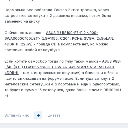
Нормально все работало. Гоняло 2 гига трафика, через
встроенные сетевухи + 2 дешевых внешних, потом было
заменено на циску.
Сейчас есть аналог -
ASUS 1U RS100-E7-PI2 <90S-
6WA0000C100UET> (LGA1155, C204, PCI-E, SVGA, 2xGbLAN,
4DDR-III, 220W)
- правда CD в комплекте нет, но можно
поставить любой от ноутбука.
Если хотите самосбор тогда по типу такой мамки -
ASUS P8B-
E/4L (RTL) LGA1155 2xPCI-E+SVGA+4xGbLAN SATA RAID ATX
4DDR-III
- там 4 встроенных сетевушки=) а бывают и с 6-ю я
где-то выкладывал на форуме такие. Если туда воткнуть 2
интеловские сетевушки 4-х портовые и еще 3 однопортовых,
то будет в сумме 15 сетевушек, даже больше чем в RB1100AH
=)
Вставить ник
Цитата