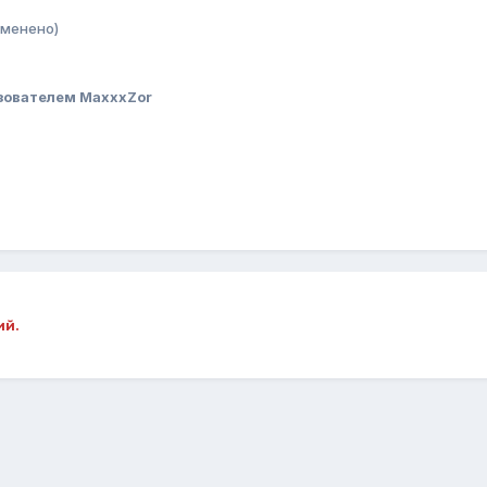
зменено)
зователем MaxxxZor
ий.