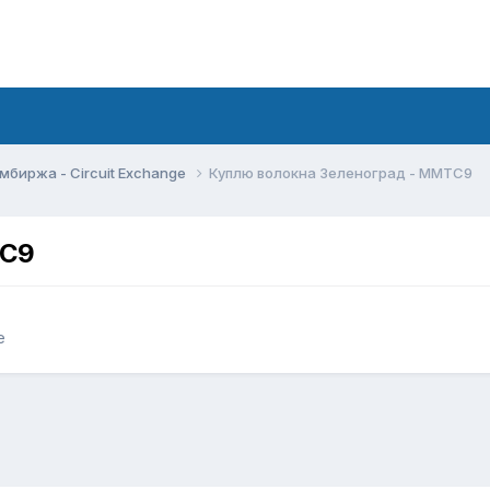
мбиржа - Circuit Exchange
Куплю волокна Зеленоград - ММТС9
ТС9
e