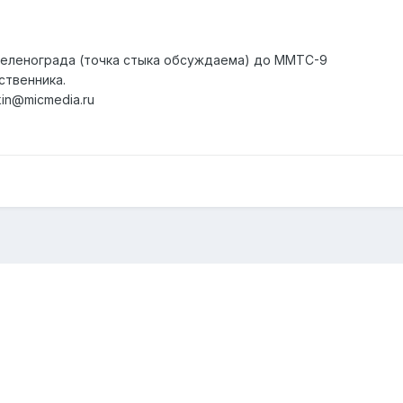
Зеленограда (точка стыка обсуждаема) до ММТС-9
ственника.
kin@micmedia.ru