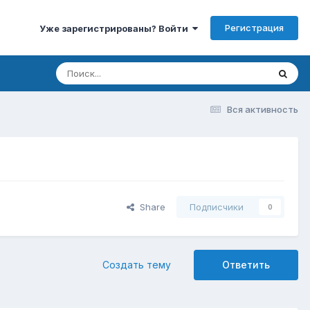
Регистрация
Уже зарегистрированы? Войти
Вся активность
Share
Подписчики
0
Создать тему
Ответить