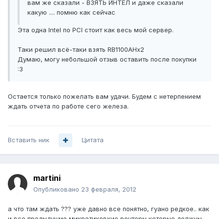
вам же сказали - ВЗЯТЬ ИНТЕЛ и даже сказали
какую .... помню как сейчас
Эта одна Intel по PCI стоит как весь мой сервер.
Таки решил всё-таки взять RB1100AHx2
Думаю, могу небольшой отзыв оставить после покупки
:3
Остается только пожелать вам удачи. Будем с нетерпением
ждать отчета по работе сего железа.
Вставить ник
Цитата
martini
Опубликовано
23 февраля, 2012
а что там ждать ??? уже давно все понятно, гуано редкое.. как
и все предыдущие микротиковкие роутеры которые должны