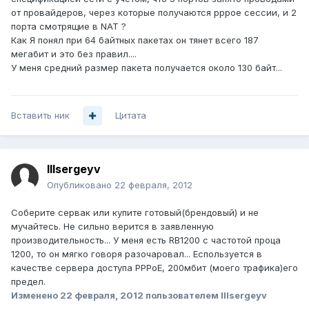
от провайдеров, через которые получаются pppoe сессии, и 2
порта смотрящие в NAT ?
Как Я понял при 64 байтных пакетах он тянет всего 187
мегабит и это без правил....
У меня средний размер пакета получается около 130 байт...
Вставить ник
Цитата
lllsergeyv
Опубликовано
22 февраля, 2012
Соберите сервак или купите готовый(брендовый) и не
мучайтесь. Не сильно верится в заявленную
производительность... У меня есть RB1200 с частотой проца
1200, то он мягко говоря разочаровал... Еспользуется в
качестве сервера доступа PPPoE, 200мбит (моего трафика)его
предел.
Изменено
22 февраля, 2012
пользователем lllsergeyv