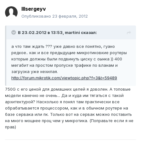
lllsergeyv
Опубликовано
23 февраля, 2012
В 23.02.2012 в 13:53, martini сказал:
а что там ждать ??? уже давно все понятно, гуано
редкое.. как и все предыдущие микротиковкие роутеры
которые должны были подвинуть циску с оынка )) 400
мегабит на простом пропуске трафике по вланам и
загрузка уже нехилая.
http://forum.mikrotik.com/viewtopic.php?f=3&t=59489
750G с его ценой для домашних целей я доволен. А топовые
модели канечно не очень... Да и куда им тягаться с такой
архитектурой? Насколько я понял там практически все
обрабатывается процессором, как и в обычном роутере на
базе сервака или пк. Только вот на сервак можно поставить
на много мощнее проц чем у микротика. (Поправьте если я не
прав)