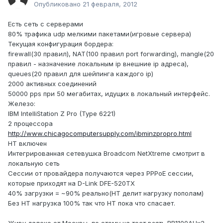
Опубликовано
21 февраля, 2012
Есть сеть с серверами
80% трафика udp мелкими пакетами(игровые сервера)
Текущая конфигурация бордера:
firewall(30 правил), NAT(100 правил port forwarding), mangle(20
правил - назначение локальным ip внешние ip адреса),
queues(20 правил для шейпинга каждого ip)
2000 активных соединений
50000 pps при 50 мегабитах, идущих в локальный интерфейс.
Железо:
IBM IntelliStation Z Pro (Type 6221)
2 процессора
http://www.chicagocomputersupply.com/ibminzpropro.html
HT включен
Интегрированная сетевушка Broadcom NetXtreme смотрит в
локальную сеть
Сессии от провайдера получаются через PPPoE сессии,
которые приходят на D-Link DFE-520TX
40% загрузки = ~90% реально(HT делит нагрузку пополам)
Без HT нагрузка 100% так что HT пока что спасает.