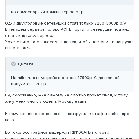
но самосборный компьютер за 8т.р
Одни двухголовые сетевушки стоят только 2200-3000р б/у
В текущем сервере только PCI-E порты, и сетевушки под них
стоят, как весь сервер.
Хочется что-то с запасом, а не так, чтобы поставил и нагрузка
была >=30%
Цитата
На mikc.ru это устройство стоит 17500р. С доставкой
получится ~20т.р.
Ну, собственно, мне самому не сложно прокатиться, к тому
же у меня много людей в Москву ездит.
К тому же плюс железного -- прикрутил в шкаф и забыл про
него.
Вот сколько трафика выдержит RB1100AHx2 с моей
спецификацией сети с учетом, что 5 портов занято проводами