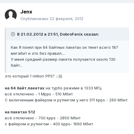
Jenx
Опубликовано
22 февраля, 2012
В 21.02.2012 в 21:51, DobroFenix сказал:
Как Я понял при 64 байтных пакетах он тянет всего 187
мегабит и это без правил....
У меня средний размер пакета получается около 130
байт...
это который 1 million PPS? ;-)))
на 64 байт.пакетах
на турбо режиме в 1333 МГц
всё отключено - 1 Mpps - 510 Мбит.
С включенным файером и рутингом у него 511 kpps - 260 Мбит.
на пакетах 512
всё отключено - 700 kpps - 2850 Мбит
с файером и рутингом - 400 kpps- 1660 Мбит