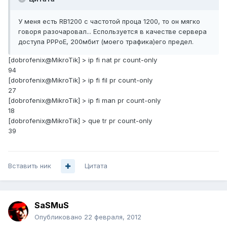
У меня есть RB1200 с частотой проца 1200, то он мягко
говоря разочаровал... Еспользуется в качестве сервера
доступа PPPoE, 200мбит (моего трафика)его предел.
[dobrofenix@MikroTik] > ip fi nat pr count-only
94
[dobrofenix@MikroTik] > ip fi fil pr count-only
27
[dobrofenix@MikroTik] > ip fi man pr count-only
18
[dobrofenix@MikroTik] > que tr pr count-only
39
Вставить ник
Цитата
SaSMuS
Опубликовано
22 февраля, 2012