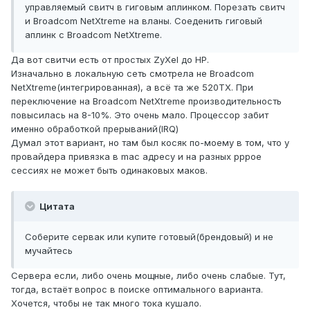
управляемый свитч в гиговым аплинком. Порезать свитч
и Broadcom NetXtreme на вланы. Соеденить гиговый
аплинк с Broadcom NetXtreme.
Да вот свитчи есть от простых ZyXel до HP.
Изначально в локальную сеть смотрела не Broadcom
NetXtreme(интегрированная), а всё та же 520TX. При
переключение на Broadcom NetXtreme производительность
повысилась на 8-10%. Это очень мало. Процессор забит
именно обработкой прерываний(IRQ)
Думал этот вариант, но там был косяк по-моему в том, что у
провайдера привязка в mac адресу и на разных pppoe
сессиях не может быть одинаковых маков.
Цитата
Соберите сервак или купите готовый(брендовый) и не
мучайтесь
Сервера если, либо очень мощные, либо очень слабые. Тут,
тогда, встаёт вопрос в поиске оптимального варианта.
Хочется, чтобы не так много тока кушало.