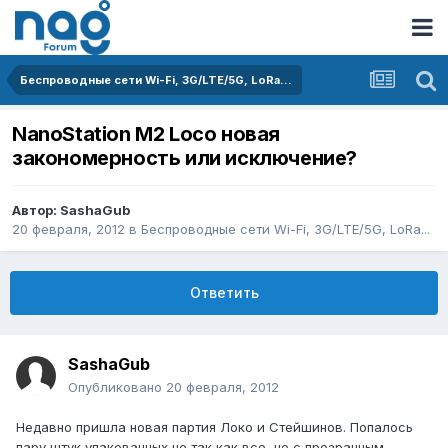
Беспроводные сети Wi-Fi, 3G/LTE/5G, LoRa...
NanoStation M2 Loco новая
закономерность или исключение?
Автор:
SashaGub
20 февраля, 2012
в
Беспроводные сети Wi-Fi, 3G/LTE/5G, LoRa...
Ответить
SashaGub
Опубликовано
20 февраля, 2012
Недавно пришла новая партия Локо и Стейшинов. Попалось
пару штук упакованных не так как все, не с прозрачным