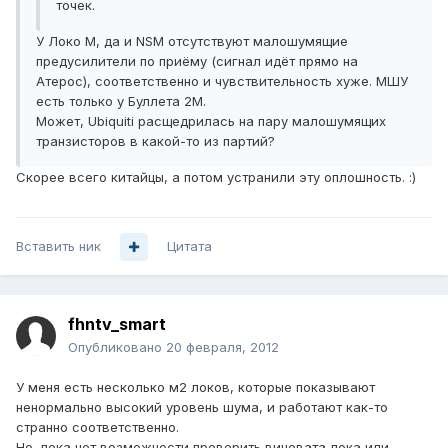
точек.
У Локо М, да и NSM отсутствуют малошумящие
предусилители по приёму (сигнал идёт прямо на
Атерос), соответственно и чувствительность хуже. МШУ
есть только у Буллета 2М.
Может, Ubiquiti расщедрилась на пару малошумящих
транзисторов в какой-то из партий?
Скорее всего китайцы, а потом устранили эту оплошность. :)
Вставить ник
Цитата
fhntv_smart
Опубликовано
20 февраля, 2012
У меня есть несколько м2 локов, которые показывают
ненормально высокий уровень шума, и работают как-то
странно соответственно.
Но, пока нет возможности проверить виновата лока или