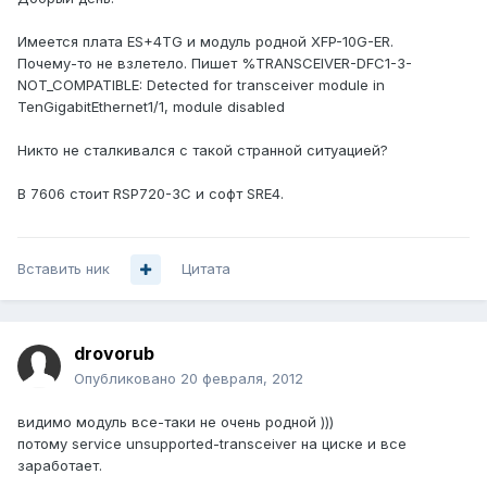
Имеется плата ES+4TG и модуль родной XFP-10G-ER.
Почему-то не взлетело. Пишет %TRANSCEIVER-DFC1-3-
NOT_COMPATIBLE: Detected for transceiver module in
TenGigabitEthernet1/1, module disabled
Никто не сталкивался с такой странной ситуацией?
В 7606 стоит RSP720-3C и софт SRE4.
Вставить ник
Цитата
drovorub
Опубликовано
20 февраля, 2012
видимо модуль все-таки не очень родной )))
потому service unsupported-transceiver на циске и все
заработает.