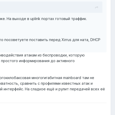
. На выходе в uplink портах готовый траффик.
то посоветуете поставить перед Xirrus для ната, DHCP
тиводействия атакам из беспроводки, которую
 простого информирования до активного
огокилобаксовая многогигабитная mainboard там не
кватность, сравнить с профилями известных атак и
й интерфейс. На сладкое ещё и рулит передачей всех её