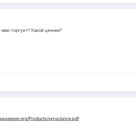
с ими торгует? Какой ценник?
ww.peppm.org/Products/xirrus/price.pdf