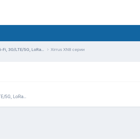
Fi, 3G/LTE/5G, LoRa...
Xirrus XN8 серии
/5G, LoRa...