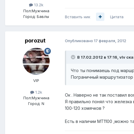
13.2k
Пол:
Мужчина
Город:
Бавлы
Вставить ник
Цитата
porozut
Опубликовано
17 февраля, 2012
В 17.02.2012 в 17:16, vIv ска
Что ты понимаешь под маршру
Пограничный маршрутизатор 
VIP
1.2k
Ок . Наверно не так поставил во
Пол:
Мужчина
Я правильно понял что железка 
Город:
N
100-120 хомячков ?
Есть в наличии МТ1100 ,можно т