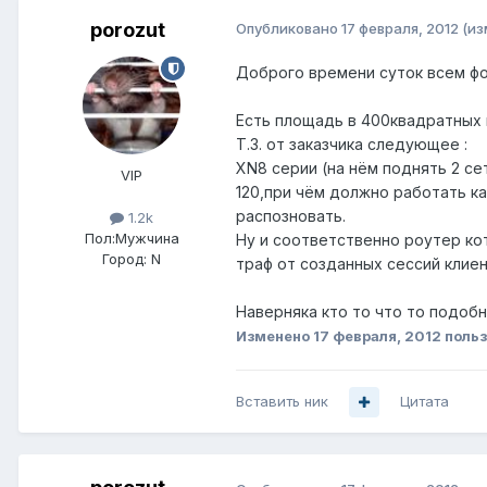
porozut
Опубликовано
17 февраля, 2012
(из
Доброго времени суток всем ф
Есть площадь в 400квадратных м
Т.З. от заказчика следующее :
XN8 серии (на нём поднять 2 се
VIP
120,при чём должно работать как
распозновать.
1.2k
Пол:
Мужчина
Ну и соответственно роутер ко
Город:
N
траф от созданных сессий клиен
Наверняка кто то что то подобн
Изменено
17 февраля, 2012
польз
Вставить ник
Цитата