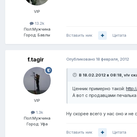
VIP
13.2k
Пол:
Мужчина
Город:
Бавлы
Вставить ник
Цитата
f.tagir
Опубликовано
18 февраля, 2012
В 18.02.2012 в 08:18, vIv ск
Ценник примерно такой:
http:
А вот с продавцами печалька 
VIP
1.3k
Ну скорее всего у нас оно и не
Пол:
Мужчина
Город:
Уфа
Вставить ник
Цитата