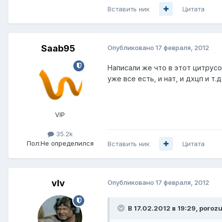
Вставить ник
Цитата
Saab95
Опубликовано
17 февраля, 2012
Написали же что в этот цитрусо
уже все есть, и нат, и дхцп и т.д
VIP
35.2k
Пол:
Не определился
Вставить ник
Цитата
vIv
Опубликовано
17 февраля, 2012
В 17.02.2012 в 19:29, porozu