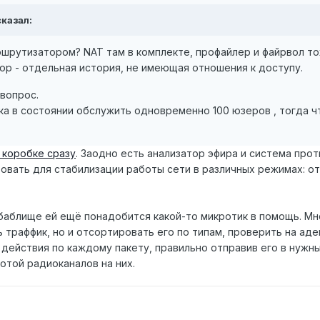
сказал:
шрутизатором? NAT там в комплекте, профайлер и файрвол тоже
р - отдельная история, не имеющая отношения к доступу.
 вопрос.
ка в состоянии обслужить одновременно 100 юзеров , тогда ч
 коробке сразу
. Заодно есть анализатор эфира и система про
вать для стабилизации работы сети в различных режимах: от
абаблище ей ещё понадобится какой-то микротик в помощь. Мн
 траффик, но и отсортировать его по типам, проверить на аде
ействия по каждому пакету, правильно отправив его в нужны
той радиоканалов на них.