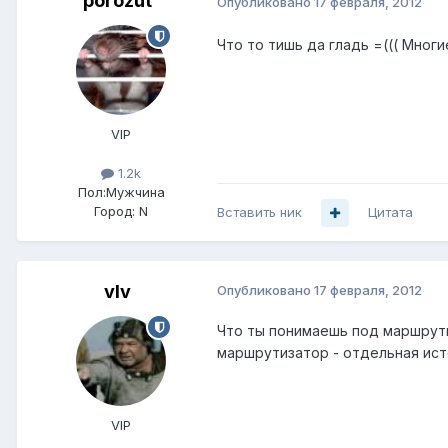
porozut
Опубликовано
17 февраля, 2012
Что то тишь да гладь =((( Многи
VIP
1.2k
Пол:
Мужчина
Город:
N
Вставить ник
Цитата
vIv
Опубликовано
17 февраля, 2012
Что ты понимаешь под маршрути
маршрутизатор - отдельная ист
VIP