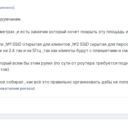
менено)
орумчанам.
етрах ,и есть заказчик который хочет покрыть эту площадь wif
ти ,№1 SSiD открытая для клиентов ,№2 SSiD скрытая для пер
 на 2.4 так и на 5Ггц ,так как клиенты будут с планшетами и 
торый всем бы этим рулил (по сути от роутера требуется под
тов).
ое собирал , как всё это правильно организовать дабы не попа
ователем porozut