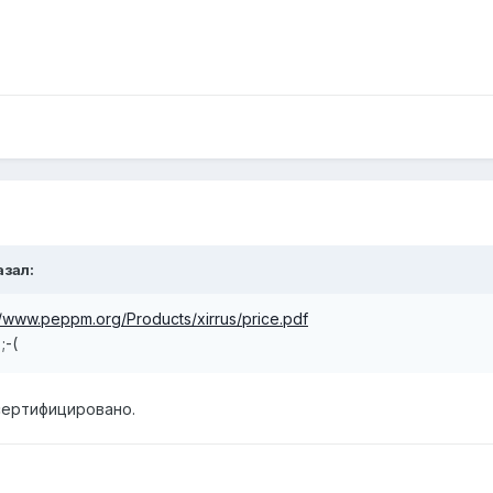
азал:
//www.peppm.org/Products/xirrus/price.pdf
;-(
 сертифицировано.