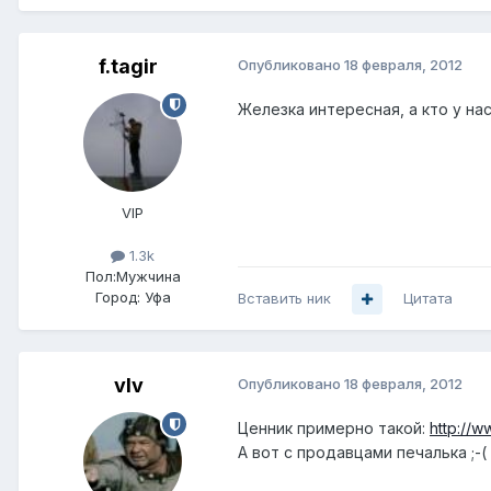
f.tagir
Опубликовано
18 февраля, 2012
Железка интересная, а кто у на
VIP
1.3k
Пол:
Мужчина
Город:
Уфа
Вставить ник
Цитата
vIv
Опубликовано
18 февраля, 2012
Ценник примерно такой:
http://w
А вот с продавцами печалька ;-(