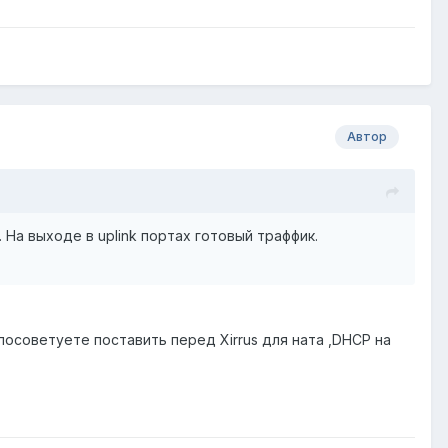
Автор
На выходе в uplink портах готовый траффик.
посоветуете поставить перед Xirrus для ната ,DHCP на