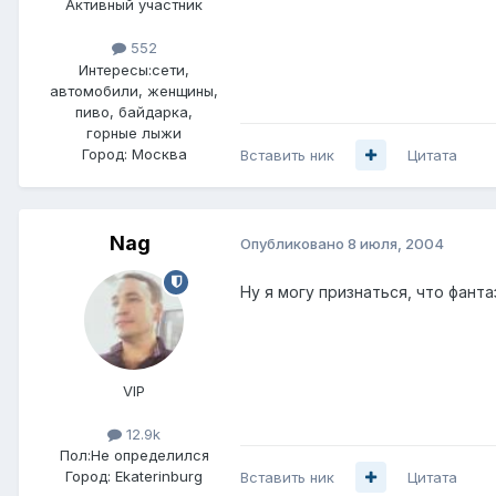
Активный участник
552
Интересы:
сети,
автомобили, женщины,
пиво, байдарка,
горные лыжи
Город:
Москва
Вставить ник
Цитата
Nag
Опубликовано
8 июля, 2004
Ну я могу признаться, что фант
VIP
12.9k
Пол:
Не определился
Город:
Ekaterinburg
Вставить ник
Цитата