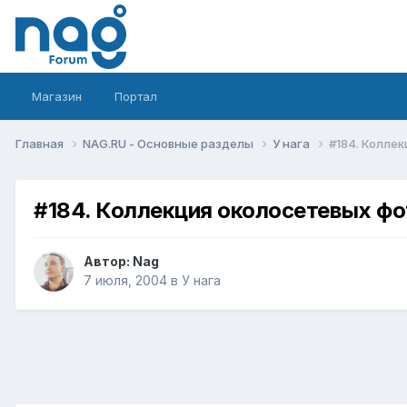
Магазин
Портал
Главная
NAG.RU - Основные разделы
У нага
#184. Колле
#184. Коллекция околосетевых ф
Автор:
Nag
7 июля, 2004
в
У нага