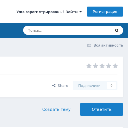
Регистрация
Уже зарегистрированы? Войти
Вся активность
Share
Подписчики
0
Создать тему
Ответить