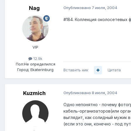
Nag
Опубликовано
7 июля, 2004
#184. Коллекция околосетевых 
VIP
12.9k
Пол:
Не определился
Город:
Ekaterinburg
Вставить ник
Цитата
Kuzmich
Опубликовано
8 июля, 2004
Одно непонятно - почему фотог
кабель-организаторов(или орган
выглядит, как солидный мужик 
(если это они, конечно - под пу