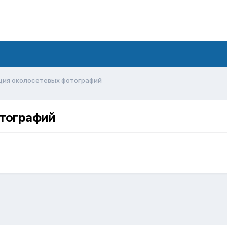
кция околосетевых фотографий
отографий