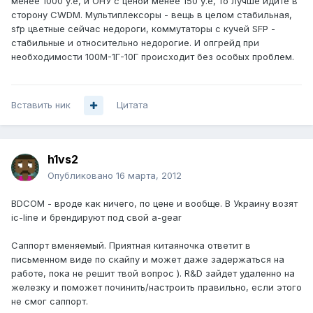
менее 1000 у.е, и ОНУ с ценой менее 150 у.е, то лучше идите в
сторону CWDM. Мультиплексоры - вещь в целом стабильная,
sfp цветные сейчас недороги, коммутаторы с кучей SFP -
стабильные и относительно недорогие. И опгрейд при
необходимости 100М-1Г-10Г происходит без особых проблем.
Вставить ник
Цитата
h1vs2
Опубликовано
16 марта, 2012
BDCOM - вроде как ничего, по цене и вообще. В Украину возят
ic-line и брендируют под свой a-gear
Саппорт вменяемый. Приятная китаяночка ответит в
письменном виде по скайпу и может даже задержаться на
работе, пока не решит твой вопрос ). R&D зайдет удаленно на
железку и поможет починить/настроить правильно, если этого
не смог саппорт.