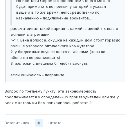
Но все таки Gepon интересен тем что его можно
будет применить по принципу который я указал
выше и в то же время, непосредственно по
назначению - подключение абонентов...
рассматривал такой вариант . самый главный + отказ от
активки в агрегации.
"-" 1. цена вопроса. онушка на каждый дом стоит гораздо
больше узлового оптического коммутатора.
2. у бюджетных онушек плохо с вланами (влан на
абонента не реализовать)
3. железки с внешним бп любят виснуть.
если ошибаюсь - поправьте.
Вопрос по третьему пункту, эта закономерность
прослеживается у определенных производителей или же у
всех с которыми Вам приходилось работать?
Вставить ник
Цитата