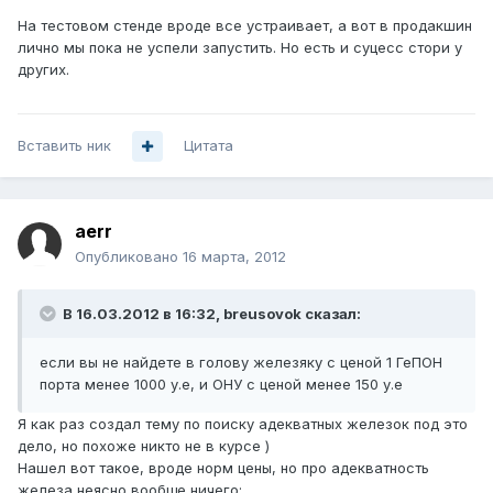
На тестовом стенде вроде все устраивает, а вот в продакшин
лично мы пока не успели запустить. Но есть и суцесс стори у
других.
Вставить ник
Цитата
aerr
Опубликовано
16 марта, 2012
В 16.03.2012 в 16:32, breusovok сказал:
если вы не найдете в голову железяку с ценой 1 ГеПОН
порта менее 1000 у.е, и ОНУ с ценой менее 150 у.е
Я как раз создал тему по поиску адекватных железок под это
дело, но похоже никто не в курсе )
Нашел вот такое, вроде норм цены, но про адекватность
железа неясно вообще ничего: