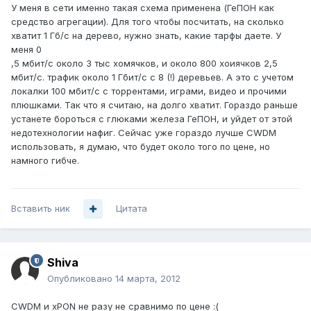
У меня в сети именно такая схема применена (ГеПОН как
средство агрегации). Для того чтобы посчитать, на сколько
хватит 1 Гб/с на дерево, нужно знать, какие тарфы даете. У
меня 0
,5 мбит/с около 3 тыс хомячков, и около 800 хоиячков 2,5
мбит/с. трафик около 1 Гбит/с с 8 (!) деревьев. А это с учетом
локалки 100 мбит/с с торрентами, играми, видео и прочими
плюшками. Так что я считаю, на долго хватит. Гораздо раньше
устанете бороться с глюками железа ГеПОН, и уйдет от этой
недотехнологии нафиг. Сейчас уже гораздо лучше CWDM
использовать, я думаю, что будет около того по цене, но
намного гибче.
Вставить ник
Цитата
Shiva
Опубликовано
14 марта, 2012
CWDM и xPON не разу не сравнимо по цене :(