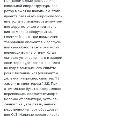
При такой схеме построения
кабельной инфраструктуры опе-
ратор может на начальном этапе
проекта развивать широкополос-
ные услуги с использованием ме-
нее дорогостоящего подключе-
ния по меди и оборудования
Ethernet (ETTH). При повышении
требований абонентов к пропуск-
ной способности сети они могут
переводиться на оптику. Когда
емкость установленного в здании
сплиттера будет заполнена, мож-
но будет заменить его сплитте-
ром с большим коэффициентом
деления (например, сплиттер 1:8
заменить сплиттером 1:32). При
этом можно будет одновременно
переключить соответствующее
волокно от сплиттера, установ-
ленного на узле связи, непос-
редственно на порт оборудова-
ние OLT. Наличие первого каска-