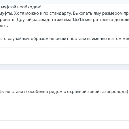
д муфтой необходим!
муфты. Хотя можно и по стандарту. Выкопать яму размером при
ронить. Другой расклад: та же яма 1.5х1.5 метра только допо
вать.
икто случайным образом не решит поставить именно в этом ме
бы не ставят) особенно рядом с охранной зоной газопровода)