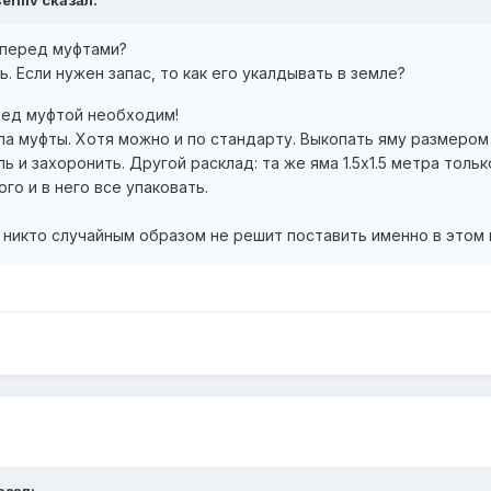
 перед муфтами?
. Если нужен запас, то как его укалдывать в земле?
ред муфтой необходим!
па муфты. Хотя можно и по стандарту. Выкопать яму размером п
ь и захоронить. Другой расклад: та же яма 1.5х1.5 метра тол
го и в него все упаковать.
 никто случайным образом не решит поставить именно в этом 