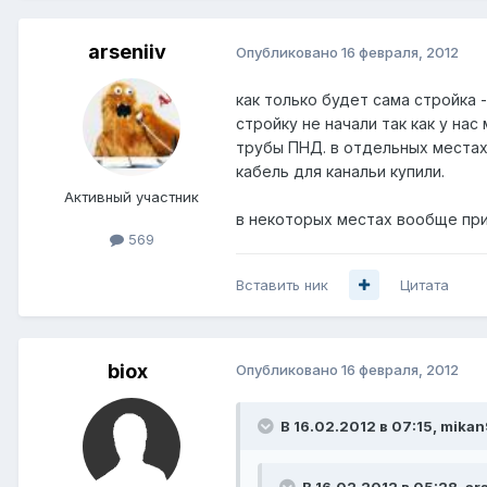
arseniiv
Опубликовано
16 февраля, 2012
как только будет сама стройка 
стройку не начали так как у на
трубы ПНД. в отдельных местах
кабель для канальи купили.
Активный участник
в некоторых местах вообще при
569
Вставить ник
Цитата
biox
Опубликовано
16 февраля, 2012
В 16.02.2012 в 07:15, mika
В 16.02.2012 в 05:28, ars