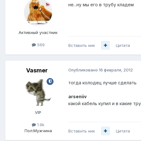
не...ну мы его в трубу кладем
Активный участник
569
Вставить ник
Цитата
Vasmer
Опубликовано
16 февраля, 2012
тогда колодец лучше сделать
arseniiv
какой кабель купил и в какие т
VIP
1.9k
Пол:
Мужчина
Вставить ник
Цитата