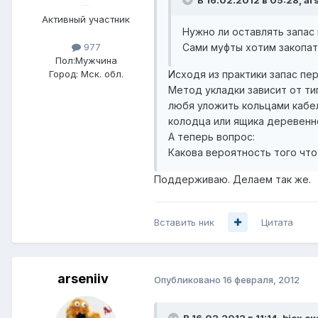
Активный участник
Нужно ли оставлять запас
Сами муфты хотим закопать
977
Пол:
Мужчина
Исходя из практики запас пе
Город:
Мск. обл.
Метод укладки зависит от ти
любя уложить кольцами кабел
колодца или ящика деревенно
А теперь вопрос:
Какова вероятность того что
Поддерживаю. Делаем так же.
Вставить ник
Цитата
arseniiv
Опубликовано
16 февраля, 2012