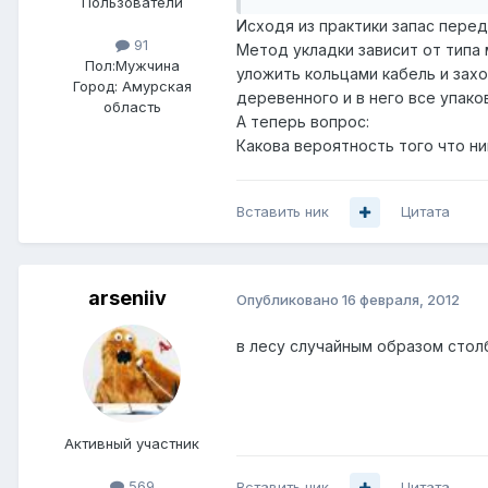
Пользователи
Исходя из практики запас пере
91
Метод укладки зависит от типа 
Пол:
Мужчина
уложить кольцами кабель и захо
Город:
Амурская
деревенного и в него все упако
область
А теперь вопрос:
Какова вероятность того что н
Вставить ник
Цитата
arseniiv
Опубликовано
16 февраля, 2012
в лесу случайным образом стол
Активный участник
569
Вставить ник
Цитата