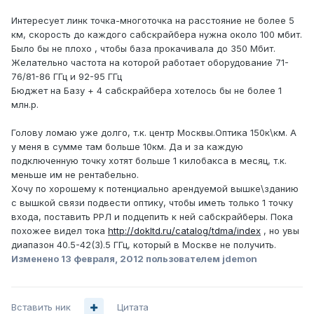
Интересует линк точка-многоточка на расстояние не более 5
км, скорость до каждого сабскрайбера нужна около 100 мбит.
Было бы не плохо , чтобы база прокачивала до 350 Мбит.
Желательно частота на которой работает оборудование 71-
76/81-86 ГГц и 92-95 ГГц
Бюджет на Базу + 4 сабскрайбера хотелось бы не более 1
млн.р.
Голову ломаю уже долго, т.к. центр Москвы.Оптика 150к\км. А
у меня в сумме там больше 10км. Да и за каждую
подключенную точку хотят больше 1 килобакса в месяц, т.к.
меньше им не рентабельно.
Хочу по хорошему к потенциально арендуемой вышке\зданию
с вышкой связи подвести оптику, чтобы иметь только 1 точку
входа, поставить РРЛ и подцепить к ней сабскрайберы. Пока
похожее видел тока
http://dokltd.ru/catalog/tdma/index
, но увы
диапазон 40.5-42(3).5 ГГц, который в Москве не получить.
Изменено
13 февраля, 2012
пользователем jdemon
Вставить ник
Цитата