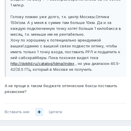
1 млн.р.
Голову ломаю уже долго, т.к. центр Москвы.Оптика
150к\км. А у меня в сумме там больше 10км. Да и за
каждую подключенную точку хотят больше 1 килобакса в
месяц, т.к. меньше им не рентабельно.
Хочу по хорошему к потенциально арендуемой
вышке\зданию с вышкой связи подвести оптику, чтобы
иметь только 1 точку входа, поставить РРЛ и подцепить к
ней сабскрайберы. Пока похожее видел тока
http://dokltd.ru/catalog/tdma/index
, но увы диапазон 40.5-
42(3).5 ГГц, который в Москве не получить.
А не проще в таком бюджете оптические боксы поставить
рязанские?
Вставить ник
Цитата