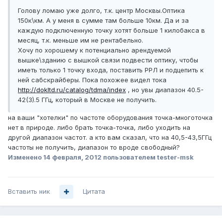
Голову ломаю уже долго, т.к. центр Москвы.Оптика
150к\км. А у меня в сумме там больше 10км. Да и за
каждую подключенную точку хотят больше 1 килобакса в
месяц, т.к. меньше им не рентабельно.
Хочу по хорошему к потенциально арендуемой
вышке\зданию с вышкой связи подвести оптику, чтобы
иметь только 1 точку входа, поставить РРЛ и подцепить к
ней сабскрайберы. Пока похожее видел тока
http://dokltd.ru/catalog/tdma/index
, но увы диапазон 40.5-
42(3).5 ГГц, который в Москве не получить.
на ваши "хотелки" по частоте оборудования точка-многоточка
нет в природе. либо брать точка-точка, либо уходить на
другой диапазон частот. а кто вам сказал, что на 40,5-43,5ГГц
частоты не получить, диапазон то вроде свободный?
Изменено
14 февраля, 2012
пользователем tester-msk
Вставить ник
Цитата