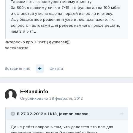
Таском нет, т.к. конкурент моему клиенту.
За 800к я подниму линк в 7-15 ггц фул легал на 100 мбит
и останется у меня еще на первый взнос на ипотеку.
Ищу бюджетное решение и уже в лиц. диапазоне. т.к.
вопрос с частотами для релеек намного проще решить,
чем 2 и 5 ггц.
интересно про 7-15ггц фуллегал)))
расскажите!
Вставить ник
Цитата
E-Band.info
Опубликовано
28 февраля, 2012
В 27.02.2012 в 11:13, jdemon сказал:
Да не ребят вопрос в том, что делается это все для
оператора связи, который корпорэйту будет