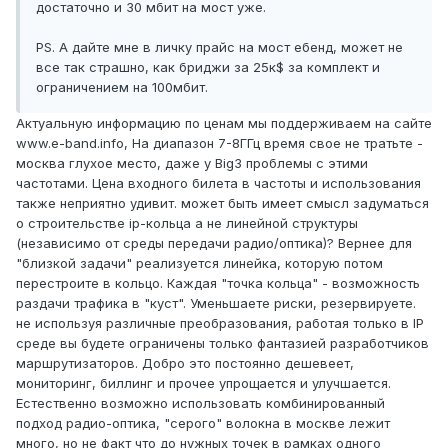
достаточно и 30 мбит на мост уже.
PS. А дайте мне в личку прайс на мост ебенд, может не
все так страшно, как бриджи за 25к$ за комплект и
ограничением на 100мбит.
Актуальную информацию по ценам мы поддерживаем на сайте
www.e-band.info, На диапазон 7-8ГГц время свое не тратьте -
москва глухое место, даже у Big3 проблемы с этими
частотами. Цена входного билета в частоты и использования
также неприятно удивит. может быть имеет смысл задуматься
о строительстве ip-кольца а не линейной структуры
(независимо от среды передачи радио/оптика)? Вернее для
"близкой задачи" реализуется линейка, которую потом
перестроите в кольцо. Каждая "точка кольца" - возможность
раздачи трафика в "куст". Уменьшаете риски, резервируете.
не используя различные преобразования, работая только в IP
среде вы будете ограничены только фантазией разработчиков
маршрутизаторов. Добро это постоянно дешевеет,
мониторинг, биллинг и прочее упрощается и улучшается.
Естественно возможно использовать комбинированный
подход радио-оптика, "серого" волокна в москве лежит
много, но не факт что до нужных точек в рамках одного