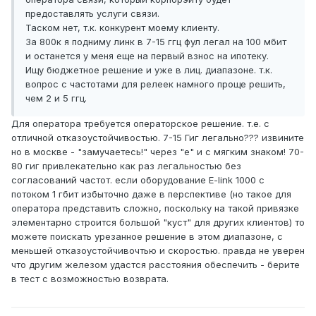
предоставлять услуги связи.
Таском нет, т.к. конкурент моему клиенту.
За 800к я подниму линк в 7-15 ггц фул легал на 100 мбит
и останется у меня еще на первый взнос на ипотеку.
Ищу бюджетное решение и уже в лиц. диапазоне. т.к.
вопрос с частотами для релеек намного проще решить,
чем 2 и 5 ггц.
Для оператора требуется операторское решение. т.е. с
отличной отказоустойчивостью. 7-15 Гиг легально??? извините
но в москве - "замучаетесь!" через "е" и с мягким знаком! 70-
80 гиг привлекательно как раз легальностью без
согласований частот. если оборудование E-link 1000 c
потоком 1 гбит избыточно даже в перспективе (но такое для
оператора представить сложно, поскольку на такой привязке
элементарно строится большой "куст" для других клиентов) то
можете поискать урезанное решение в этом диапазоне, с
меньшей отказоустойчивочтью и скоростью. правда не уверен
что другим железом удастся расстояния обеспечить - берите
в тест с возможностью возврата.