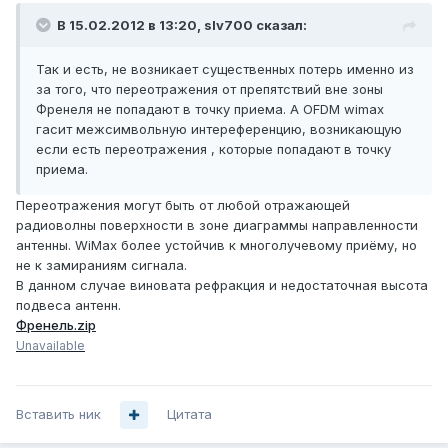
В 15.02.2012 в 13:20, slv700 сказал:
Так и есть, не возникает существенных потерь именно из
за того, что переотражения от препятствий вне зоны
Френеля не попадают в точку приема. А OFDM wimax
гасит межсимвольную интереференцию, возникающую
если есть переотражения , которые попадают в точку
приема.
Переотражения могут быть от любой отражающей
радиоволны поверхности в зоне диаграммы направленности
антенны. WiMax более устойчив к многолучевому приёму, но
не к замираниям сигнала.
В данном случае виновата рефракция и недостаточная высота
подвеса антенн.
Френель.zip
Unavailable
Вставить ник
Цитата