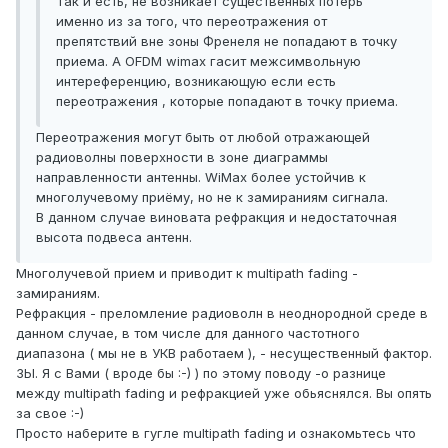
Так и есть, не возникает существенных потерь
именно из за того, что переотражения от
препятствий вне зоны Френеля не попадают в точку
приема. А OFDM wimax гасит межсимвольную
интереференцию, возникающую если есть
переотражения , которые попадают в точку приема.
Переотражения могут быть от любой отражающей
радиоволны поверхности в зоне диаграммы
направленности антенны. WiMax более устойчив к
многолучевому приёму, но не к замираниям сигнала.
В данном случае виновата рефракция и недостаточная
высота подвеса антенн.
Многолучевой прием и приводит к multipath fading -
замираниям.
Рефракция - преломление радиоволн в неоднородной среде в
данном случае, в том числе для данного частотного
диапазона ( мы не в УКВ работаем ), - несущественный фактор.
ЗЫ. Я с Вами ( вроде бы :-) ) по этому поводу -о разнице
между multipath fading и рефракцией уже обьяснялся. Вы опять
за свое :-)
Просто наберите в гугле multipath fading и ознакомьтесь что