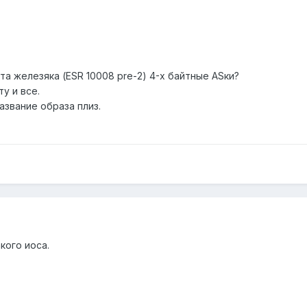
а железяка (ESR 10008 pre-2) 4-х байтные ASки?
у и все.
азвание образа плиз.
кого иоса.