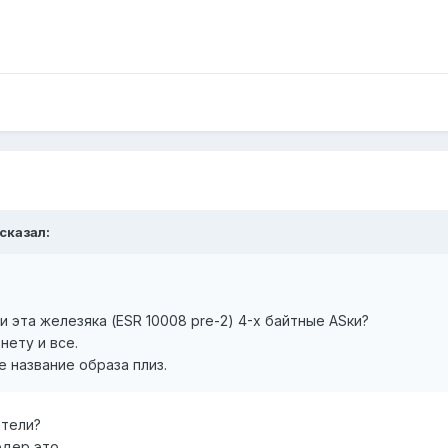
 сказал:
эта железяка (ESR 10008 pre-2) 4-х байтные ASки?
нету и все.
е название образа плиз.
етели?
рдер это.