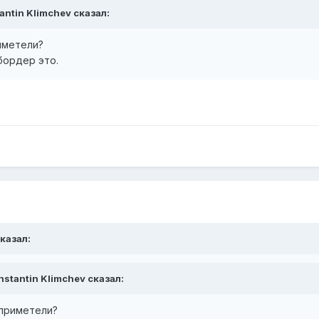
antin Klimchev сказал:
иметели?
 бордер это.
сказал:
nstantin Klimchev сказал:
 приметели?