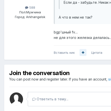
Если да - забудьте. Никак 
588
Пол:
Мужчина
Город:
Arkhangelsk
А что в нем не так?
bgp'шный fv....
не для этого железка делалась...
Вставить ник
Цитата
Join the conversation
You can post now and register later. If you have an account,
s
Ответить в тему...