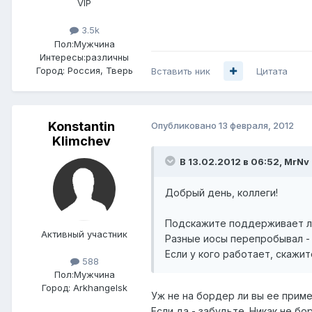
VIP
3.5k
Пол:
Мужчина
Интересы:
различны
Город:
Россия, Тверь
Вставить ник
Цитата
Konstantin
Опубликовано
13 февраля, 2012
Klimchev
В 13.02.2012 в 06:52, MrNv
Добрый день, коллеги!
Подскажите поддерживает ли 
Активный участник
Разные иосы перепробывал - 
Если у кого работает, скажит
588
Пол:
Мужчина
Город:
Arkhangelsk
Уж не на бордер ли вы ее прим
Если да - забудьте. Никак не бо