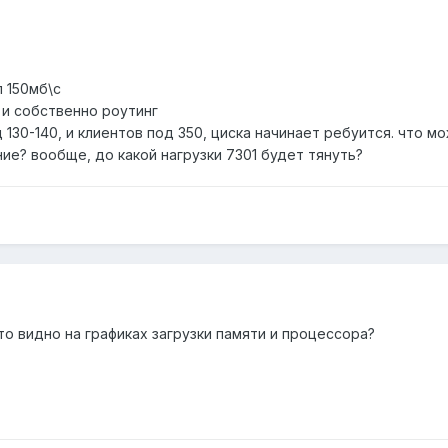
л 150мб\с
, и собственно роутинг
 130-140, и клиентов под 350, циска начинает ребуится. что м
ие? вообще, до какой нагрузки 7301 будет тянуть?
о видно на графиках загрузки памяти и процессора?