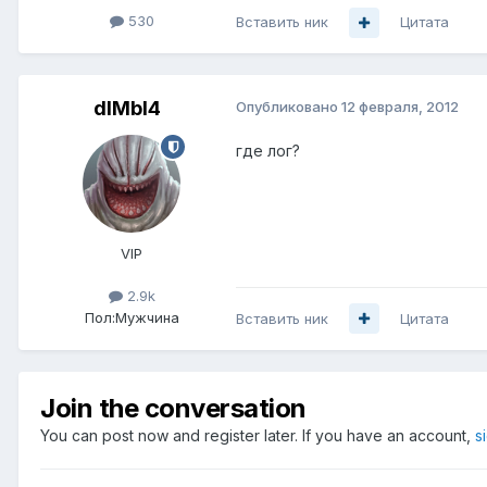
530
Вставить ник
Цитата
dIMbI4
Опубликовано
12 февраля, 2012
где лог?
VIP
2.9k
Пол:
Мужчина
Вставить ник
Цитата
Join the conversation
You can post now and register later. If you have an account,
s