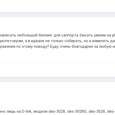
аписать небольшой биллинг для саппорта (писать умеем на p
испетчерам, а в идеале не только собирать, но и изменять д
бражения по этому поводу? Буду очень благодарен за любую и
ено лишь на D-link, модели des-3028, des-3028G, des-3526, des