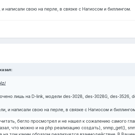
 и написали свою на перле, в связке с Нагиосом и биллингом.
сказал:
lz/
точено лишь на D-link, модели des-3028, des-3028G, des-3526, d
и, и написали свою на перле, в связке с Нагиосом и биллингом
итать, бегло просмотрел и не нашел к сожалению самого глав
азал, что можно и на php реализацию создать), snmp_get(), snm
е на том каким образом реализуется взаимодействие. В Ваше