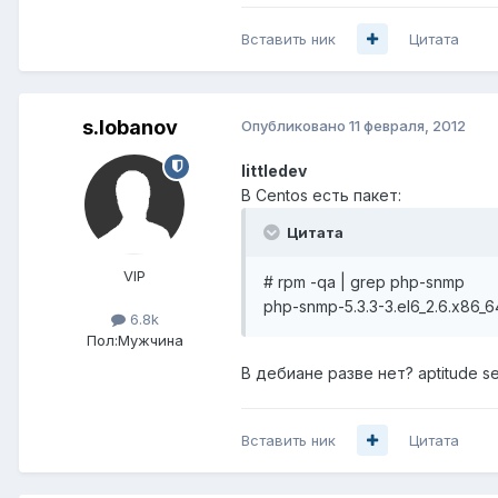
Вставить ник
Цитата
s.lobanov
Опубликовано
11 февраля, 2012
littledev
В Centos есть пакет:
Цитата
VIP
# rpm -qa | grep php-snmp
php-snmp-5.3.3-3.el6_2.6.x86_6
6.8k
Пол:
Мужчина
В дебиане разве нет? aptitude s
Вставить ник
Цитата