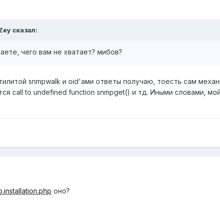
 Zey сказал:
наете, чего вам не хватает? мибов?
утилитой snmpwalk и oid'ами ответы получаю, тоесть сам механ
ся call to undefined function snmpget() и тд. Иными словами, м
installation.php
оно?