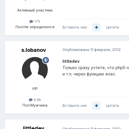
Активный участник
175
Пол:
Не определился
Вставить ник
Цитата
s.lobanov
Опубликовано
11 февраля, 2012
littledev
Только сразу учтите, что php5-
и т.п. через функцию exec.
VIP
6.8k
Пол:
Мужчина
Вставить ник
Цитата
littledev
Опубликовано
11 февраля, 2012