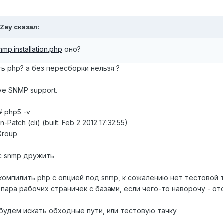
 Zey сказал:
mp.installation.php
оно?
ь php? а без пересборки нельзя ?
have SNMP support.
# php5 -v
atch (cli) (built: Feb 2 2012 17:32:55)
Group
с snmp дружить
компилить php с опцией под snmp, к сожалению нет тестовой 
 пара рабочих страничек с базами, если чего-то наворочу - от
 будем искать обходные пути, или тестовую тачку