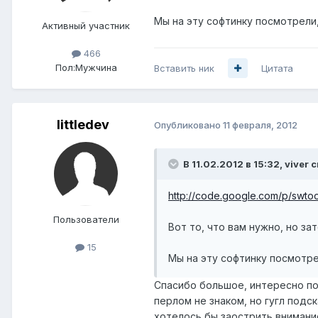
Мы на эту софтинку посмотрели,
Активный участник
466
Пол:
Мужчина
Вставить ник
Цитата
littledev
Опубликовано
11 февраля, 2012
В 11.02.2012 в 15:32, viver 
http://code.google.com/p/swtoo
Пользователи
Вот то, что вам нужно, но за
15
Мы на эту софтинку посмотрел
Спасибо большое, интересно поч
перлом не знаком, но гугл подск
хотелось бы заострить внимани