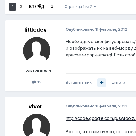
1
2
ВПЕРЁД
Страница 1 из 2
littledev
Опубликовано
11 февраля, 2012
Необходимо сконфигурировать/н
и отображать их на веб-морду д
apache<->php<->mysql. Есть соо
Пользователи
15
Вставить ник
Цитата
viver
Опубликовано
11 февраля, 2012
http://code.google.com/p/swtoolz/
Вот то, что вам нужно, но заточ