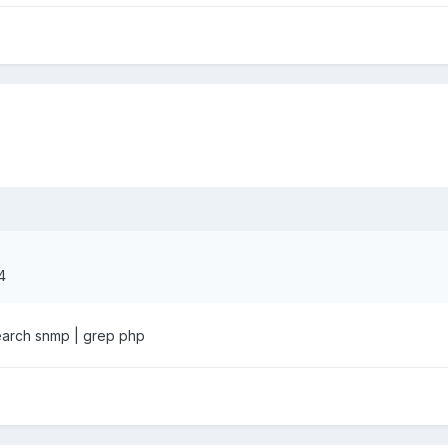
4
earch snmp | grep php