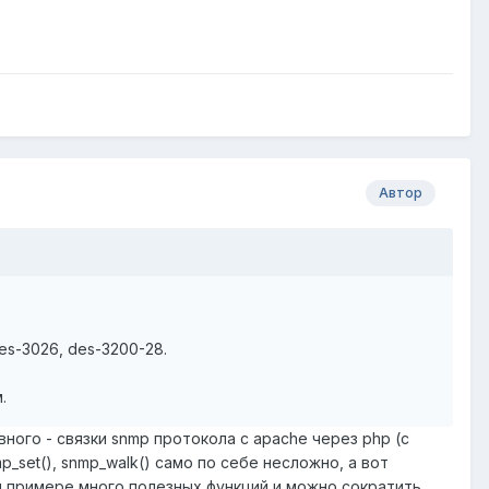
Автор
es-3026, des-3200-28.
.
ного - связки snmp протокола с apache через php (с
p_set(), snmp_walk() само по себе несложно, а вот
м примере много полезных функций и можно сократить