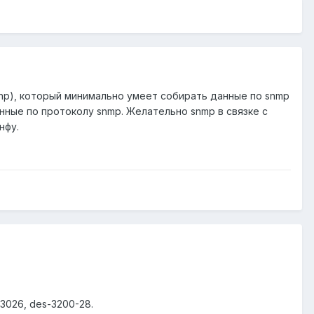
hp), который минимально умеет собирать данные по snmp
анные по протоколу snmp. Желательно snmp в связке с
нфу.
-3026, des-3200-28.