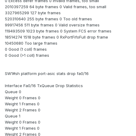
0 Excess defer frames 0 Invalid frames, too small
2010397259 64 byte frames 0 Valid frames, too small
3327965299 127 byte frames
520310640 255 byte frames 0 Too old frames
99917456 511 byte frames 0 Valid oversize frames
119493509 1023 byte frames 0 System FCS error frames
18514274 1518 byte frames 0 RxPortFifoFull drop frame
10450680 Too large frames
0 Good (1 coll) frames
0 Good (>1 coll) frames
SW1#sh platform port-asic stats drop fa0/16
Interface Fa0/16 TxQueue Drop Statistics
Queue 0
Weight 0 Frames 0
Weight 1 Frames 0
Weight 2 Frames 0
Queue 1
Weight 0 Frames 0
Weight 1 Frames 0
Weight 2 Frames 0