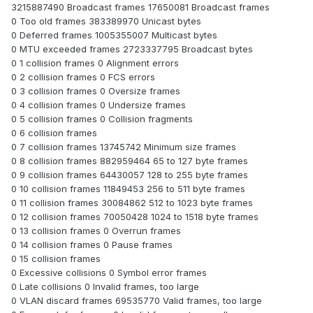
3215887490 Broadcast frames 17650081 Broadcast frames
0 Too old frames 383389970 Unicast bytes
0 Deferred frames 1005355007 Multicast bytes
0 MTU exceeded frames 2723337795 Broadcast bytes
0 1 collision frames 0 Alignment errors
0 2 collision frames 0 FCS errors
0 3 collision frames 0 Oversize frames
0 4 collision frames 0 Undersize frames
0 5 collision frames 0 Collision fragments
0 6 collision frames
0 7 collision frames 13745742 Minimum size frames
0 8 collision frames 882959464 65 to 127 byte frames
0 9 collision frames 64430057 128 to 255 byte frames
0 10 collision frames 11849453 256 to 511 byte frames
0 11 collision frames 30084862 512 to 1023 byte frames
0 12 collision frames 70050428 1024 to 1518 byte frames
0 13 collision frames 0 Overrun frames
0 14 collision frames 0 Pause frames
0 15 collision frames
0 Excessive collisions 0 Symbol error frames
0 Late collisions 0 Invalid frames, too large
0 VLAN discard frames 69535770 Valid frames, too large