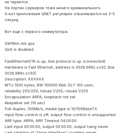
не теряется.
На портах серверов тоже ничего криминального.
А вот приложения QNET регулярно отваливаются на 3-5
секунд.
Вот еще с первого коммутатора.
SW1#sh mls qos
QoS is disabled
FastEthernet0/16 is up, line protocol is up (connected)
Hardware is Fast Ethernet, address is 0026.989c.cc92 (bia
0026.989c.cc92)
Description: XXXXXX
MTU 1500 bytes, BW 100000 Kbit, DLY 100 usec,
reliability 255/255, txload 1/255, rxload 1/255
Encapsulation ARPA, loopback not set
Keepalive set (10 sec)
Full-duplex, 100Mb/s, media type is 10/100BaseTX
input flow-control is off, output flow-control is unsupported
ARP type: ARPA, ARP Timeout 04:00:00
Last input 00:00:00, output 00:00:00, output hang never
Last clearing of "show interface" counters never