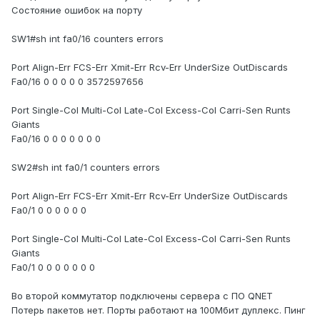
Состояние ошибок на порту
SW1#sh int fa0/16 counters errors
Port Align-Err FCS-Err Xmit-Err Rcv-Err UnderSize OutDiscards
Fa0/16 0 0 0 0 0 3572597656
Port Single-Col Multi-Col Late-Col Excess-Col Carri-Sen Runts
Giants
Fa0/16 0 0 0 0 0 0 0
SW2#sh int fa0/1 counters errors
Port Align-Err FCS-Err Xmit-Err Rcv-Err UnderSize OutDiscards
Fa0/1 0 0 0 0 0 0
Port Single-Col Multi-Col Late-Col Excess-Col Carri-Sen Runts
Giants
Fa0/1 0 0 0 0 0 0 0
Во второй коммутатор подключены сервера с ПО QNET
Потерь пакетов нет. Порты работают на 100Мбит дуплекс. Пинг