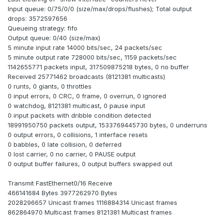
Input queue: 0/75/0/0 (size/max/drops/flushes); Total output
drops: 3572597656
Queueing strategy: fifo
Output queue: 0/40 (size/max)
5 minute input rate 14000 bits/sec, 24 packets/sec
5 minute output rate 728000 bits/sec, 1159 packets/sec
1142655771 packets input, 317509875218 bytes, 0 no buffer
Received 25771462 broadcasts (8121381 multicasts)
0 runts, 0 giants, 0 throttles
0 input errors, 0 CRC, 0 frame, 0 overrun, 0 ignored
0 watchdog, 8121381 multicast, 0 pause input
0 input packets with dribble condition detected
18991950750 packets output, 1533769445730 bytes, 0 underruns
0 output errors, 0 collisions, 1 interface resets
0 babbles, 0 late collision, 0 deferred
0 lost carrier, 0 no carrier, 0 PAUSE output
0 output buffer failures, 0 output buffers swapped out
Transmit FastEthernet0/16 Receive
466141684 Bytes 3977262970 Bytes
2028296657 Unicast frames 1116884314 Unicast frames
862864970 Multicast frames 8121381 Multicast frames