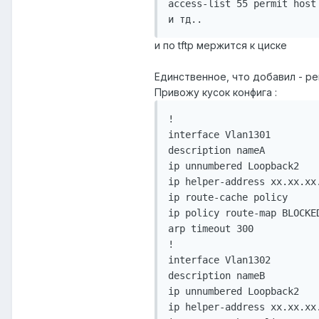
access-list 55 permit host 
и тд..
и по tftp мержится к циске
Единственное, что добавил - per
Привожу кусок конфига :
!

interface Vlan1301

description nameA

ip unnumbered Loopback2

ip helper-address xx.xx.xx.
ip route-cache policy

ip policy route-map BLOCKED
arp timeout 300

!

interface Vlan1302

description nameB

ip unnumbered Loopback2

ip helper-address xx.xx.xx.