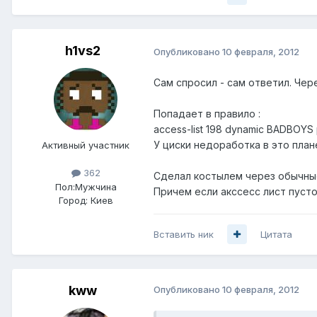
h1vs2
Опубликовано
10 февраля, 2012
Сам спросил - сам ответил. Через
Попадает в правило :
access-list 198 dynamic BADBOYS p
У циски недоработка в это план
Активный участник
362
Сделал костылем через обычны
Пол:
Мужчина
Причем если акссесс лист пусто
Город:
Киев
Вставить ник
Цитата
kww
Опубликовано
10 февраля, 2012