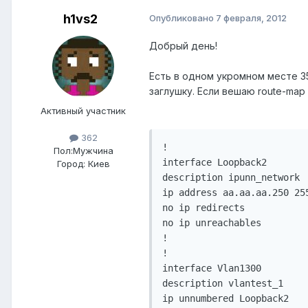
h1vs2
Опубликовано
7 февраля, 2012
Добрый день!
Есть в одном укромном месте 3
заглушку. Если вешаю route-map
Активный участник
362
!

Пол:
Мужчина
interface Loopback2

Город:
Киев
description ipunn_network

ip address aa.aa.aa.250 255
no ip redirects

no ip unreachables

!

!

interface Vlan1300

description vlantest_1

ip unnumbered Loopback2
