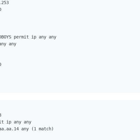
253



BOYS permit ip any any

ny any





t ip any any

a.aa.14 any (1 match)
