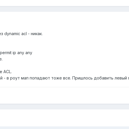
 dynamic acl - никак.
ermit ip any any
е.
е ACL.
й - в роут мап попадают тоже все. Пришлось добавить левый 