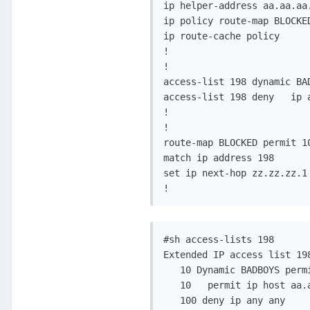
ip helper-address aa.aa.aa.
ip policy route-map BLOCKED
ip route-cache policy

!

!

access-list 198 dynamic BAD
access-list 198 deny   ip a
!

!

route-map BLOCKED permit 10
match ip address 198

set ip next-hop zz.zz.zz.1

!
#sh access-lists 198

Extended IP access list 198
   10 Dynamic BADBOYS permi
   10   permit ip host aa.a