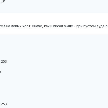
IP

mit на левых хост, иначе, как и писал выше - при пустом туда 
253



253
