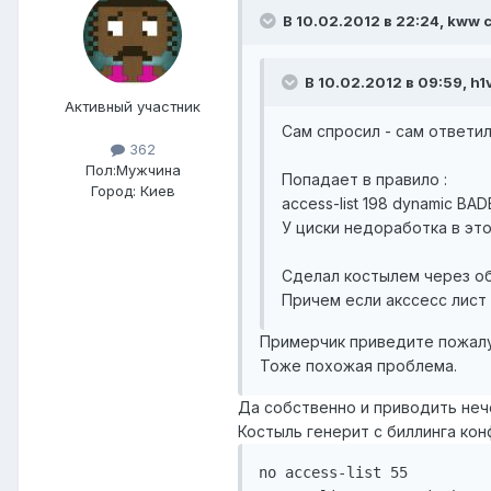
В 10.02.2012 в 22:24, kww 
В 10.02.2012 в 09:59, h1
Активный участник
Сам спросил - сам ответил.
362
Пол:
Мужчина
Попадает в правило :
Город:
Киев
access-list 198 dynamic BAD
У циски недоработка в это
Сделал костылем через о
Причем если акссесс лист
Примерчик приведите пожалуй
Тоже похожая проблема.
Да собственно и приводить неч
Костыль генерит с биллинга кон
no access-list 55
