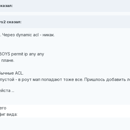
сказал:
vs2 сказал:
 Через dynamic acl - никак.
BOYS permit ip any any
 плане.
бычные ACL.
 пустой - в роут мап попадают тоже все. Пришлось добавить л
ста ...
его
фиг вида: