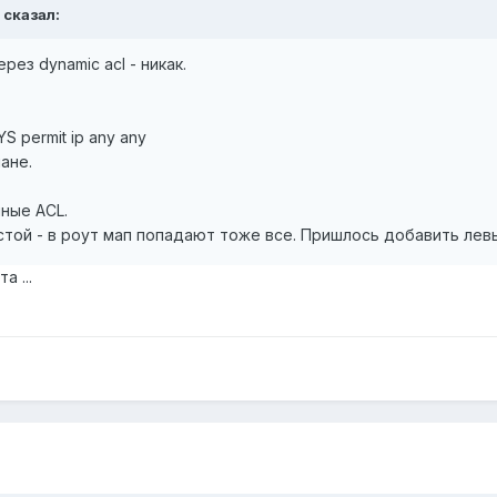
 сказал:
рез dynamic acl - никак.
S permit ip any any
ане.
ные ACL.
стой - в роут мап попадают тоже все. Пришлось добавить лев
 ...