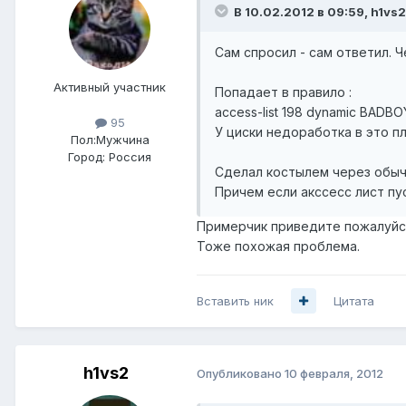
В 10.02.2012 в 09:59, h1vs2
Сам спросил - сам ответил. Че
Активный участник
Попадает в правило :
access-list 198 dynamic BADBOY
95
У циски недоработка в это пл
Пол:
Мужчина
Город:
Россия
Сделал костылем через обыч
Причем если акссесс лист пу
Примерчик приведите пожалуйста
Тоже похожая проблема.
Вставить ник
Цитата
h1vs2
Опубликовано
10 февраля, 2012