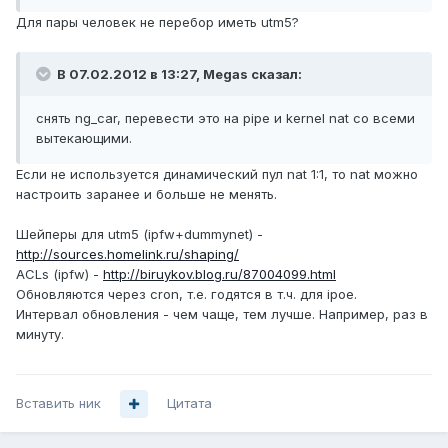
Для пары человек не перебор иметь utm5?
В 07.02.2012 в 13:27, Megas сказал:
снять ng_car, перевести это на pipe и kernel nat со всеми
вытекающими.
Если не используется динамический пул nat 1:1, то nat можно
настроить заранее и больше не менять.
Шейперы для utm5 (ipfw+dummynet) -
http://sources.homelink.ru/shaping/
ACLs (ipfw) -
http://biruykov.blog.ru/87004099.html
Обновляются через cron, т.е. годятся в т.ч. для ipoe.
Интервал обновления - чем чаще, тем лучше. Например, раз в
минуту.
Вставить ник
Цитата