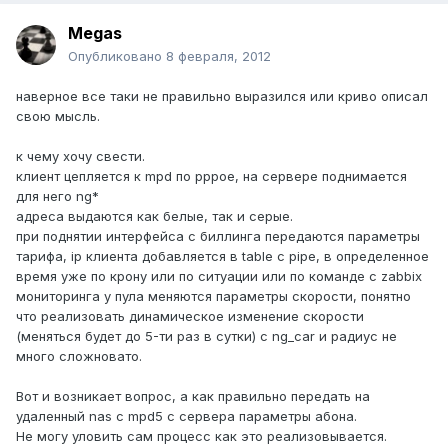
Megas
Опубликовано
8 февраля, 2012
наверное все таки не правильно выразился или криво описал
свою мысль.
к чему хочу свести.
клиент цепляется к mpd по pppoe, на сервере поднимается
для него ng*
адреса выдаются как белые, так и серые.
при поднятии интерфейса с биллинга передаются параметры
тарифа, ip клиента добавляется в table с pipe, в определенное
время уже по крону или по ситуации или по команде с zabbix
мониторинга у пула меняются параметры скорости, понятно
что реализовать динамическое изменение скорости
(меняться будет до 5-ти раз в сутки) с ng_car и радиус не
много сложновато.
Вот и возникает вопрос, а как правильно передать на
удаленный nas с mpd5 с сервера параметры абона.
Не могу уловить сам процесс как это реализовывается.