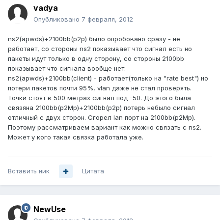
vadya
Опубликовано
7 февраля, 2012
ns2(apwds)+2100bb(p2p) было опробовано сразу - не
работает, со стороны ns2 показывает что сигнал есть но
пакеты идут только в одну сторону, со стороны 2100bb
показывает что сигнала вообще нет.
ns2(apwds)+2100bb(client) - работает(только на "rate best") но
потери пакетов почти 95%, vlan даже не стал проверять.
Точки стоят в 500 метрах сигнал под -50. До этого была
связяна 2100bb(p2Mp)+2100bb(p2p) потерь небыло сигнал
отличный с двух сторон. Сгорел lan порт на 2100bb(p2Mp).
Поэтому рассматриваем вариант как можно связать с ns2.
Может у кого такая связка работала уже.
Вставить ник
Цитата
NewUse