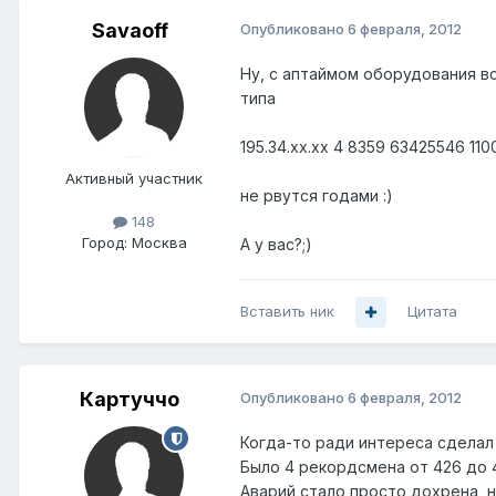
Savaoff
Опубликовано
6 февраля, 2012
Ну, с аптаймом оборудования вс
типа
195.34.хх.хх 4 8359 63425546 11
Активный участник
не рвутся годами :)
148
Город:
Москва
А у вас?;)
Вставить ник
Цитата
Картуччо
Опубликовано
6 февраля, 2012
Когда-то ради интереса сделал
Было 4 рекордсмена от 426 до 4
Аварий стало просто дохрена, 