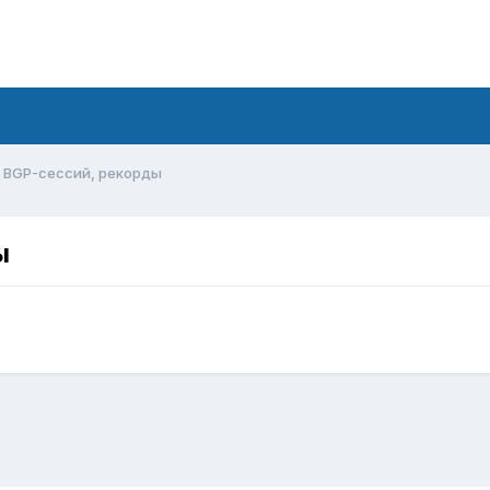
 BGP-сессий, рекорды
ы