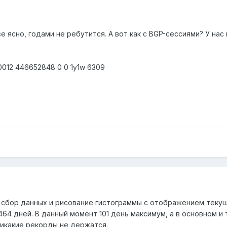
е ясно, годами не ребутится. А вот как с BGP-сессиями? У на
00012 446652848 0 0 1y1w 6309
 сбор данных и рисование гистограммы с отображением текущ
64 дней. В данный момент 101 день максимум, а в основном и 
никакие рекорды не держатся.