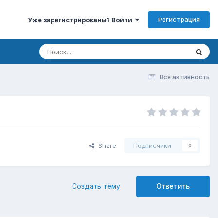
Регистрация
Уже зарегистрированы? Войти
Вся активность
Share
Подписчики
0
Создать тему
Ответить