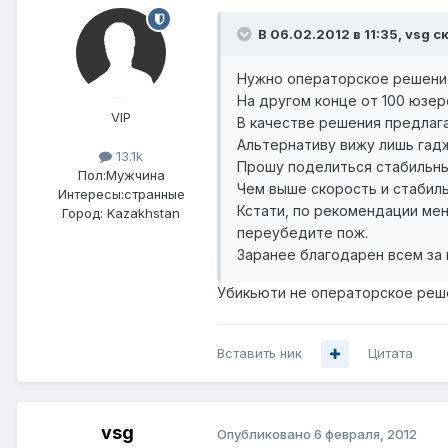
В 06.02.2012 в 11:35, vsg с
Нужно операторское решение 
На другом конце от 100 юзер
VIP
В качестве решения предлагают
Альтернативу вижу лишь гадже
13.1k
Прошу поделиться стабильны
Пол:
Мужчина
Чем выше скорость и стабиль
Интересы:
странные
Кстати, по рекомендации мен
Город:
Kazakhstan
переубедите пож.
Заранее благодарен всем за
Убикьюти не операторское реше
Вставить ник
Цитата
vsg
Опубликовано
6 февраля, 2012