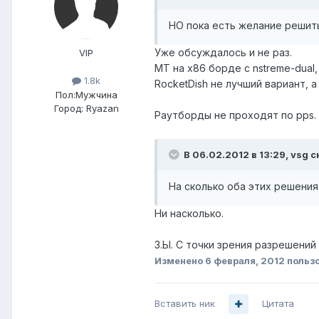
НО пока есть желание решить 
Уже обсуждалось и не раз.
VIP
MT на x86 борде с nstreme-dual,
1.8k
RocketDish не лучший вариант, а
Пол:
Мужчина
Город:
Ryazan
Раутборды не проходят по pps.
В 06.02.2012 в 13:29, vsg с
На сколько оба этих решения
Ни насколько.
З.Ы. С точки зрения разрешени
Изменено
6 февраля, 2012
польз
Вставить ник
Цитата