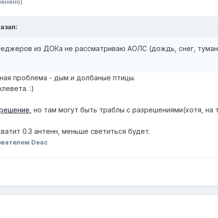
менено)
казал:
еджеров из ДОКа не рассматриваю АОЛС (дождь, снег, туман, 
льная проблема - дым и долбаные птицы.
левета. :)
 решение
, но там могут быть траблы с разрешениями(хотя, на 
хватит 0.3 антенн, меньше светиться будет.
ователем Deac