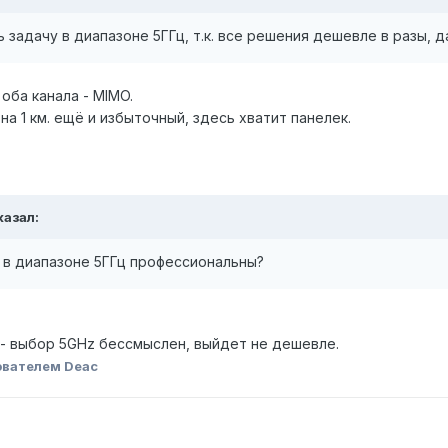
задачу в диапазоне 5ГГц, т.к. все решения дешевле в разы, да
 оба канала - MIMO.
 на 1 км. ещё и избыточный, здесь хватит панелек.
казал:
 в диапазоне 5ГГц профессиональны?
й - выбор 5GHz бессмыслен, выйдет не дешевле.
ователем Deac