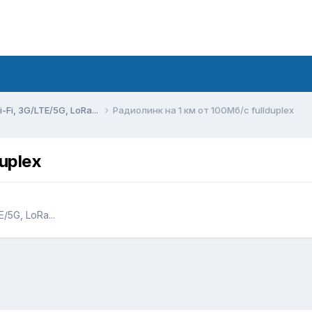
Fi, 3G/LTE/5G, LoRa...
Радиолинк на 1 км от 100Мб/с fullduplex
uplex
5G, LoRa...