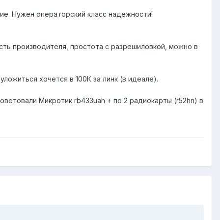
ие. Нужен операторский класс надежности!
ость производителя, простота с разрешиловкой, можно в
уложиться хочется в 100К за линк (в идеале).
советовали Микротик rb433uah + по 2 радиокарты (r52hn) в