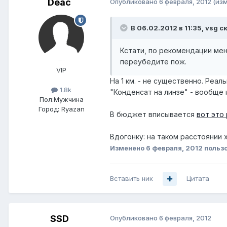
Deac
Опубликовано
6 февраля, 2012
(из
В 06.02.2012 в 11:35, vsg с
Кстати, по рекомендации мен
переубедите пож.
VIP
На 1 км. - не существенно. Реа
1.8k
"Конденсат на линзе" - вообще к
Пол:
Мужчина
Город:
Ryazan
В бюджет вписывается
вот это
Вдогонку: на таком расстоянии 
Изменено
6 февраля, 2012
польз
Вставить ник
Цитата
SSD
Опубликовано
6 февраля, 2012