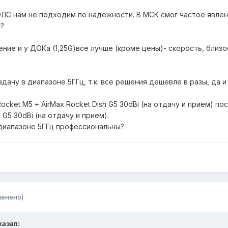
ОЛС нам не подходим по надежности. В МСК смог частое явлен
С?
ние и у ДОКа (1,25G)все лучше (кроме цены)- скорость, близ
ачу в диапазоне 5ГГц, т.к. все решения дешевле в разы, да и 
cket М5 + AirMax Rocket Dish G5 30dBi (на отдачу и прием) по
 G5 30dBi (на отдачу и прием).
 диапазоне 5ГГц профессиональны?
менено)
казал: