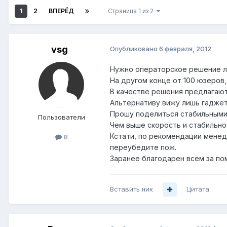
1
2
ВПЕРЁД
Страница 1 из 2
vsg
Опубликовано
6 февраля, 2012
Нужно операторское решение лин
На другом конце от 100 юзеров
В качестве решения предлагают па
Альтернативу вижу лишь гаджеты
Прошу поделиться стабильными
Пользователи
Чем выше скорость и стабильнос
Кстати, по рекомендации менедж
8
переубедите пож.
Заранее благодарен всем за по
Вставить ник
Цитата