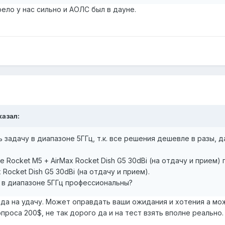
рело у нас сильно и АОЛС был в дауне.
казал:
задачу в диапазоне 5ГГц, т.к. все решения дешевле в разы, да
 Rocket М5 + AirMax Rocket Dish G5 30dBi (на отдачу и прием
x Rocket Dish G5 30dBi (на отдачу и прием).
 в диапазоне 5ГГц профессиональны?
да на удачу. Может оправдать ваши ожидания и хотения а мож
проса 200$, не так дорого да и на тест взять вполне реально.