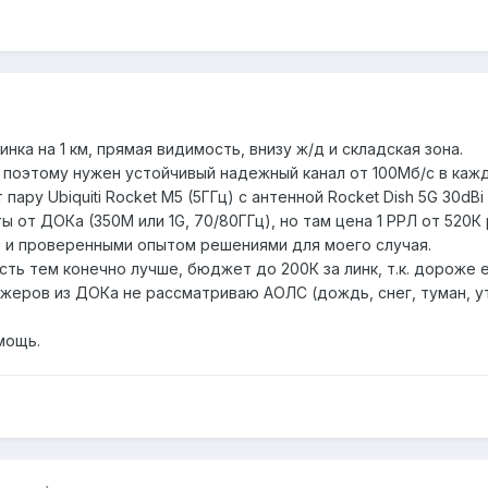
ка на 1 км, прямая видимость, внизу ж/д и складская зона.
, поэтому нужен устойчивый надежный канал от 100Мб/с в каж
ру Ubiquiti Rocket M5 (5ГГц) c антенной Rocket Dish 5G 30dBi (
 от ДОКа (350М или 1G, 70/80ГГц), но там цена 1 РРЛ от 520К 
 и проверенными опытом решениями для моего случая.
ть тем конечно лучше, бюджет до 200К за линк, т.к. дороже е
еров из ДОКа не рассматриваю АОЛС (дождь, снег, туман, утр
мощь.