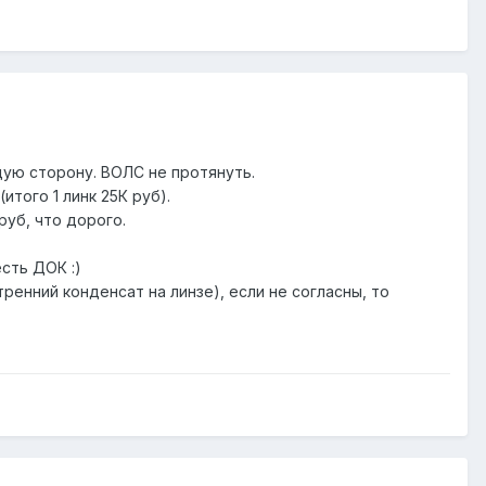
дую сторону. ВОЛС не протянуть.
итого 1 линк 25К руб).
руб, что дорого.
сть ДОК :)
енний конденсат на линзе), если не согласны, то