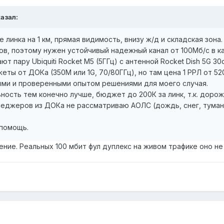
казал:
линка на 1 км, прямая видимость, внизу ж/д и складская зона.
ов, поэтому нужен устойчивый надежный канал от 100Мб/с в к
 пару Ubiquiti Rocket M5 (5ГГц) c антенной Rocket Dish 5G 30dB
ты от ДОКа (350М или 1G, 70/80ГГц), но там цена 1 РРЛ от 52
ми и проверенными опытом решениями для моего случая.
ность тем конечно лучше, бюджет до 200К за линк, т.к. дорож
еджеров из ДОКа не рассматриваю АОЛС (дождь, снег, туман, 
 помощь.
ние. Реальных 100 мбит фул дуплекс на живом трафике оно не