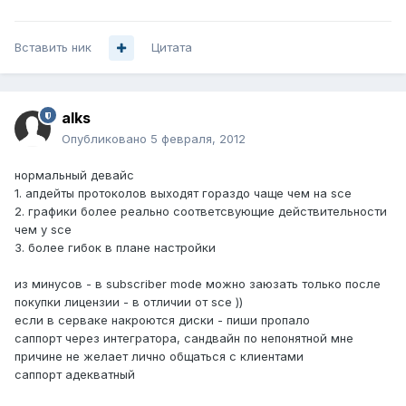
Вставить ник
Цитата
alks
Опубликовано
5 февраля, 2012
нормальный девайс
1. апдейты протоколов выходят гораздо чаще чем на sce
2. графики более реально соответсвующие действительности
чем у sce
3. более гибок в плане настройки
из минусов - в subscriber mode можно заюзать только после
покупки лицензии - в отличии от sce ))
если в серваке накроются диски - пиши пропало
саппорт через интегратора, сандвайн по непонятной мне
причине не желает лично общаться с клиентами
саппорт адекватный