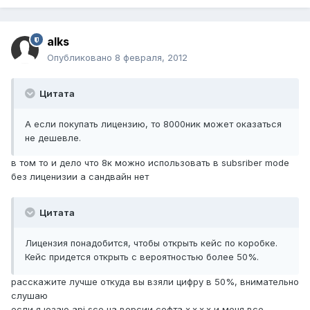
alks
Опубликовано
8 февраля, 2012
Цитата
А если покупать лицензию, то 8000ник может оказаться
не дешевле.
в том то и дело что 8к можно использовать в subsriber mode
без лиценизии а сандвайн нет
Цитата
Лицензия понадобится, чтобы открыть кейс по коробке.
Кейс придется открыть с вероятностью более 50%.
расскажите лучше откуда вы взяли цифру в 50%, внимательно
слушаю
если я юзаю api sce на версии софта x.x.x.x и меня все