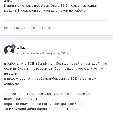
2alks
Извините не заметил. У вас была 8210 - самая младшая
модель. К сожалению никогда с такой не работал.
Вставить ник
Цитата
alks
Опубликовано
8 февраля, 2012
я работал и с SCE и Sandvine - больше нравится сандвайн, но
если выбирать платформу от 10ge и выше плюс если хотим
плюшки
в виде управления сабскрайберами то SCE по деньгам
дешевле
телематик - чтобы понять как управляется сандвайн
посмотрите доку
тыц
обратите внимание на Policy Configuration Guide
да и ОС сандвайна сделана на базе FreeBSD