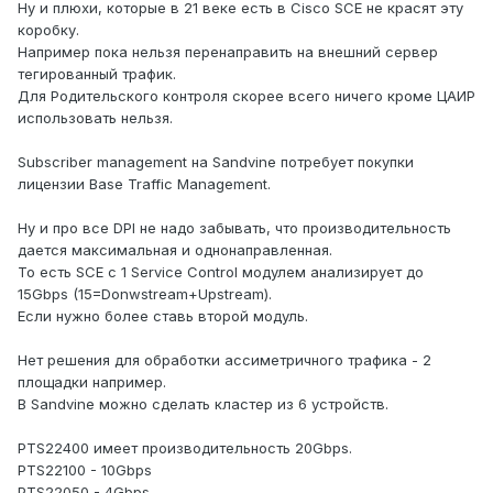
Ну и плюхи, которые в 21 веке есть в Cisco SCE не красят эту
коробку.
Например пока нельзя перенаправить на внешний сервер
тегированный трафик.
Для Родительского контроля скорее всего ничего кроме ЦАИР
использовать нельзя.
Subscriber management на Sandvine потребует покупки
лицензии Base Traffic Management.
Ну и про все DPI не надо забывать, что производительность
дается максимальная и однонаправленная.
То есть SCE с 1 Service Control модулем анализирует до
15Gbps (15=Donwstream+Upstream).
Если нужно более ставь второй модуль.
Нет решения для обработки ассиметричного трафика - 2
площадки например.
В Sandvine можно сделать кластер из 6 устройств.
PTS22400 имеет производительность 20Gbps.
PTS22100 - 10Gbps
PTS22050 - 4Gbps