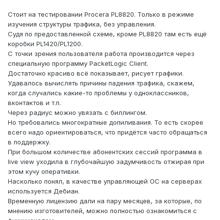
Стоит на тестировании Procera PL8820. Только в режиме
изучения структуры трафика, без управления.
Судя по предоставленной схеме, кроме PL8820 там есть ещё
коробки PL1420/PL1200.
С точки зрения пользователя работа производится через
специальную программу PacketLogic Client.
Достаточно красиво всё показывает, рисует графики.
Удавалось вычислять причины падения трафика, скажем,
когда случались какие-то проблемы у одноклассников,
вконтактов и т.п.
Через радиус можно увязать с биллингом.
Но требовались многократные допиливания. То есть скорее
всего надо ориентироваться, что придётся часто обращаться
в поддержку.
При большом количестве абонентских сессий программа в
live view уходила в глубочайшую задумчивость отжирая при
этом кучу оперативки.
Насколько понял, в качестве управляющей ОС на серверах
используется Дебиан.
Временную лицензию дали на пару месяцев, за которые, по
мнению изготовителей, можно полностью ознакомиться с