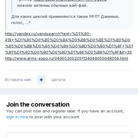
нижние антенны обычные вай-фай..
Для каких цеелей применяются такие РРЛ? Даннные,
голос, ....?
http://yandex.ru/yandsearch?text=%D1%80-
419+%D1%80%D0%B0%D0%B4%D0%B8%D0%BE%D1%80%D0
%B5%D0%BB%D0%B5%D0%B9%D0%BD%D0%B0%D1%8F+%D1
%81%D1%82%D0%B0%D0%BD%D1%86%D0%B8%D1%8F&lr=35
http://www.arms-expo.ru/049053052051124049055048056.html
Вставить ник
Цитата
Join the conversation
You can post now and register later. If you have an account,
sign in now
to post with your account.