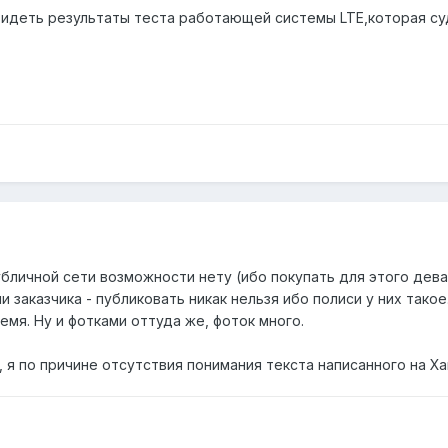
идеть результаты теста работающей системы LTE,которая суд
бличной сети возможности нету (ибо покупать для этого девай
заказчика - публиковать никак нельзя ибо полиси у них такое.
емя. Ну и фотками оттуда же, фоток много.
, я по причине отсутствия понимания текста написанного на Ха