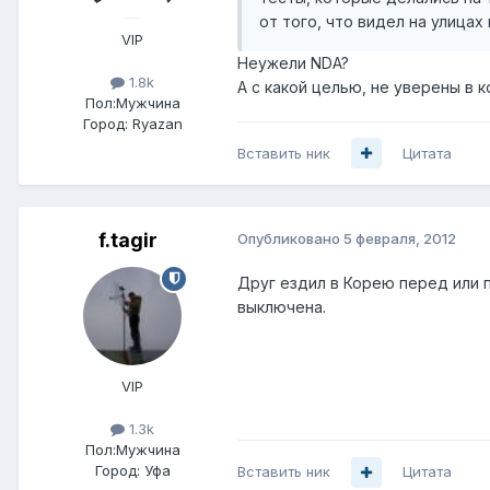
от того, что видел на улицах
VIP
Неужели NDA?
1.8k
А с какой целью, не уверены в 
Пол:
Мужчина
Город:
Ryazan
Вставить ник
Цитата
f.tagir
Опубликовано
5 февраля, 2012
Друг ездил в Корею перед или 
выключена.
VIP
1.3k
Пол:
Мужчина
Город:
Уфа
Вставить ник
Цитата