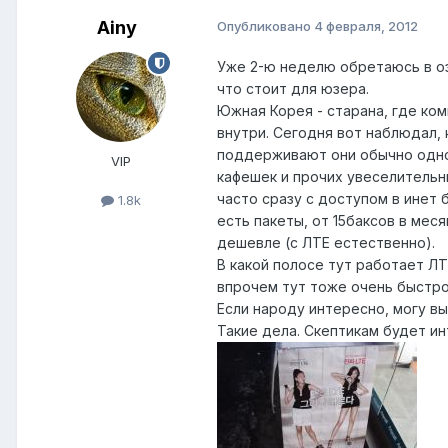
Ainy
Опубликовано
4 февраля, 2012
Уже 2-ю неделю обретаюсь в оз
что стоит для юзера.
Южная Корея - старана, где ко
внутри. Сегодня вот наблюдал, 
поддерживают они обычно одног
VIP
кафешек и прочих увеселительны
часто сразу с доступом в инет
1.8k
есть пакеты, от 15баксов в мес
дешевле (с ЛТЕ естественно).
В какой полосе тут работает Л
впрочем тут тоже очень быстро
Если народу интересно, могу вы
Такие дела. Скептикам будет ин