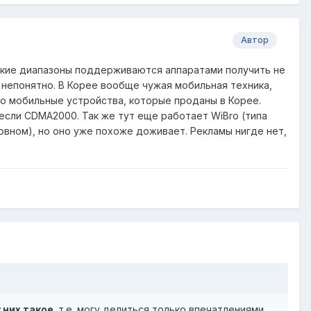
Автор
какие диапазоны поддерживаются аппаратами получить не
- непонятно. В Корее вообще чужая мобильная техника,
ько мобильные устройства, которые проданы в Корее.
если CDMA2000. Так же тут еще работает WiBro (типа
овном), но оно уже похоже доживает. Рекламы нигде нет,
 них такое
. т.е. могу делиться только впечатлениями