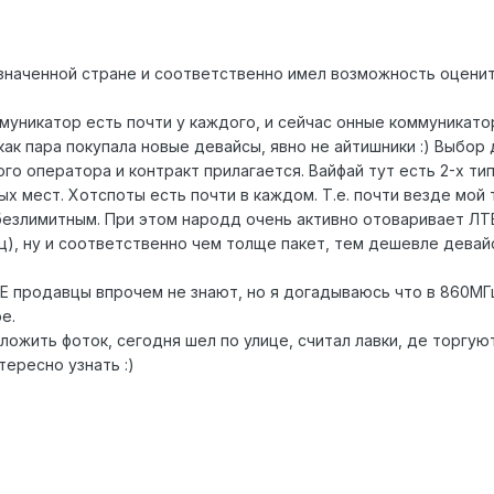
наченной стране и соответственно имел возможность оценить 
ммуникатор есть почти у каждого, и сейчас онные коммуникат
как пара покупала новые девайсы, явно не айтишники :) Выбор 
о оператора и контракт прилагается. Вайфай тут есть 2-х ти
х мест. Хотспоты есть почти в каждом. Т.е. почти везде мой 
 безлимитным. При этом народд очень активно отоваривает ЛТ
яц), ну и соответственно чем толще пакет, тем дешевле девайс
ТЕ продавцы впрочем не знают, но я догадываюсь что в 860МГц
е.
ложить фоток, сегодня шел по улице, считал лавки, де торгую
тересно узнать :)