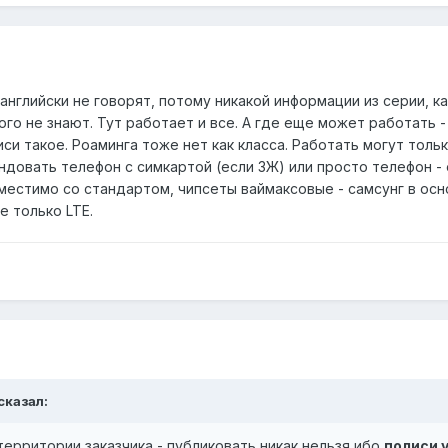
английски не говорят, потому никакой информации из серии, 
ого не знают. Тут работает и все. А где еще может работать 
иси такое. Роаминга тоже нет как класса. Работать могут тол
довать телефон с симкартой (если 3Ж) или просто телефон - 
местимо со стандартом, чипсеты ваймаксовые - самсунг в осн
е только LTE.
сказал:
территории заказчика - публиковать никак нельзя ибо
полиси у