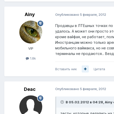
Ainy
Опубликовано
5 февраля, 2012
Продавцы в ЛТЕшных точках по 
удалось. А может они просто эт
кроме вайфая, не работает, пол
Иностранцам можно только арен
мобильного ваймакса, но не сов
VIP
терминалы не продаются... Везд
1.8k
Вставить ник
Цитата
Deac
Опубликовано
5 февраля, 2012
В 05.02.2012 в 04:28, Ainy 
тесты, которые делались на 