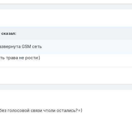
r сказал:
азвернута GSM сеть
ть трава не рости:)
без голосовой связи чтоли остались?=)