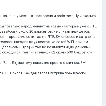
как оно у местных построено и работает. Ну и сколько
оры повально народ меняет на новые - которые уже с ЛТЕ
девайсов - около 20 вариантов, не считая планшетов,
пов - городские сети тех же ЛТЕ/3Ж опсосов и хотспоты
телефон находил штук несколько сетей WiFi, причем
Е девайсами (трафик там не безлимитный,но дешевый,
 обходится. тел типа гелекси с2 около 500 баксов или
 (Band13), поэтому покрытие просто отличное. 3Ж
т ЛТЕ. Сбился. Каждая вторая витрина практически.