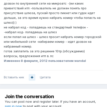
дозвон по внутренней сети на микроатс -(ни каких
приветствий итп -пользватель не должен понять про
присутствие шлюза, пускай просто пикнет или гудок идет
дольше, за это время нужно набрать номер чтобы попасть на
шлюз)) )
не набрал код - попадаешь на стандартный телефон -
-набрал код- попадаешь на шлюз
если попал на шлюз - шлюз просит набрать номер городской
или мобильной сети -набираем номер - идет дозвон на
набранный номер.
готов заплатить за это решение 10тр.(обсуждаемо)
вопросы, предложения итп в лс
Изменено
8 февраля, 2012
пользователем wandal
Вставить ник
Цитата
Join the conversation
You can post now and register later. If you have an account,
sign in now
to post with your account.